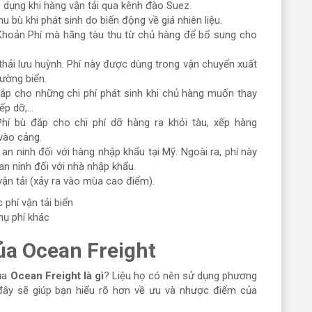
 dụng khi hàng vận tải qua kênh đào Suez.
hu bù khi phát sinh do biến động về giá nhiên liệu.
hoản Phí mà hãng tàu thu từ chủ hàng để bổ sung cho
.
thải lưu huỳnh. Phí này được dùng trong vận chuyển xuất
ường biển.
ắp cho những chi phí phát sinh khi chủ hàng muốn thay
p dỡ,...
hí bù đắp cho chi phí dỡ hàng ra khỏi tàu, xếp hàng
 vào cảng.
i an ninh đối với hàng nhập khẩu tại Mỹ. Ngoài ra, phí này
an ninh đối với nhà nhập khẩu.
ận tải (xảy ra vào mùa cao điểm).
hụ phí khác
ủa Ocean Freight
của
Ocean Freight là gì
? Liệu họ có nên sử dụng phương
đây sẽ giúp bạn hiểu rõ hơn về ưu và nhược điểm của