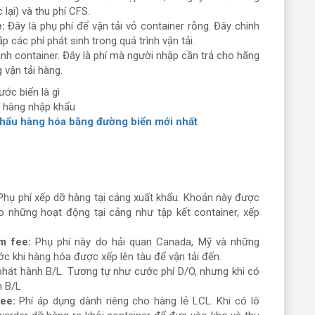
lại) và thu phí CFS.
:
Đây là phụ phí để vận tải vỏ container rỗng. Đây chính
p các phí phát sinh trong quá trình vận tải.
sinh container. Đây là phí mà người nhập cần trả cho hãng
 vận tải hàng.
í hàng nhập khẩu
khẩu hàng hóa bằng đường biển mới nhất
hụ phí xếp dỡ hàng tại cảng xuất khẩu. Khoản này được
 những hoạt động tại cảng như tập kết container, xếp
m fee:
Phụ phí này do hải quan Canada, Mỹ và những
ớc khi hàng hóa được xếp lên tàu để vận tải đến.
 phát hành B/L. Tương tự như cước phí D/O, nhưng khi có
h B/L
ee:
Phí áp dụng dành riêng cho hàng lẻ LCL. Khi có lô