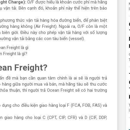
eight Charge):
O
/
F được hiểu là khoản cước phí mà hãng
ụ vận tải. Bên cạnh đó, khoản phí này thể hiện trên báo
 phương thức vận tải hàng hóa đường biển, để phân biệt
ờng hàng không (Air Freight). Ngoài ra, O/F còn là một
biên giới. Điều này cho phép vận tải hàng với số lượng
hường vận tải bằng các con tàu biển (vessel).
 Freight là gì?
cean Freight?
 vấn đề mà bạn cần quan tâm chính là ai sẽ là người trả
iao hàng giữa người mua và bán, mà hãng tàu sẽ thu cước
ỏa thuận, thì người trả Ocean Freight sẽ có hai trường
 dụng cho điều kiện giao hàng loại F (FCA, FOB, FAS) và
n giao hàng cho loại C (CPT, CIP, CFR) và D (CIF, DDP,