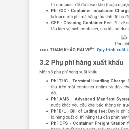
từ container để đưa vào kho (hoặc ngược 
Phí CIC - Container Imbalance Charge
là loại cước phí mà hãng tàu tính để bù đắ
CFF - Cleaning Container Fee
: Phí vệ 
tàu làm vệ sinh container, sau khi sử dụng
Phụ ph
>>>> THAM KHẢO BÀI VIẾT:
Quy trình xuất 
3.2 Phụ phí hàng xuất khẩu
Một số phụ phí hàng xuất khẩu:
Phí THC - Terminal Handling Charge:
P
thu trên mỗi container nhằm bù đắp cho
dỡ,...
Phí AMS - Advanced Manifest Syste
nước khác yêu cầu khai báo thông tin trư
Phí B/L - Bill of Lading fee:
Đây là phí
lô hàng xuất đi thì hãng tàu cần phát hàn
Phí CFS - Container Freight Station f