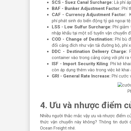
SCS - Suez Canal Surcharge:
Là phí áp
BAF - Bunker Adjustment Factor:
Phí t
CAF - Currency Adjustment Factor:
K
phí phát sinh do biến động tỷ giá ngoại tệ
LSS - Low Sulfur Surcharge:
Phí giảm 
nhập khẩu tại một số tuyến vận chuyển đ
COD - Change of Destination:
Phí bù đ
đổi cảng đích như vận tải đường bộ, phí xế
DDC - Destination Delivery Charge:
P
container vào trong cảng cùng với phí ra
ISF - Import Security Kiling
: Phí kê kha
còn áp dụng thêm vào trong việc kê khai 
GRI - General Rate Increase:
Phí cước v
P
4. Ưu và nhược điểm c
Nhiều người thắc mắc vậy ưu và nhược điểm 
thức vận chuyển này không? Thông tin dưới 
Ocean Freight nhé.