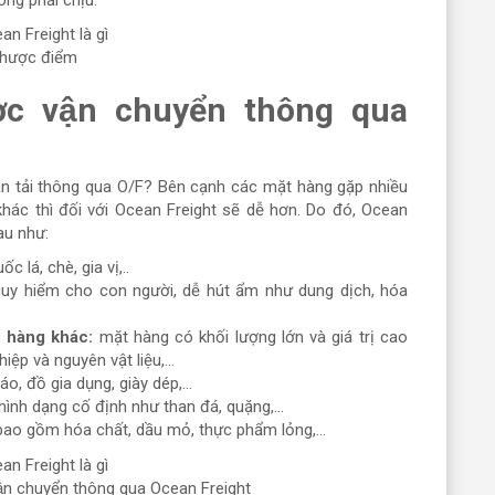
hược điểm
̣c vận chuyển thông qua
 tải thông qua O/F? Bên cạnh các mặt hàng gặp nhiều
khác thì đối với Ocean Freight sẽ dễ hơn. Do đó, Ocean
au như:
uốc lá, chè, gia vị,..
y hiểm cho con người, dễ hút ẩm như dung dịch, hóa
 hàng khác:
mặt hàng có khối lượng lớn và giá trị cao
ệp và nguyên vật liệu,...
, đồ gia dụng, giày dép,...
hình dạng cố định như than đá, quặng,...
ao gồm hóa chất, dầu mỏ, thực phẩm lỏng,...
ận chuyển thông qua Ocean Freight