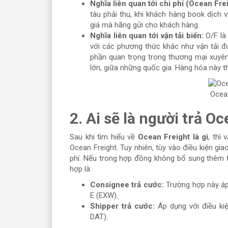
Nghĩa liên quan tới chi phí (Ocean Fr
tàu phải thu, khi khách hàng book dịch v
giá mà hãng gửi cho khách hàng.
Nghĩa liên quan tới vận tải biển:
O/F là
với các phương thức khác như vận tải đư
phần quan trọng trong thương mại xuyên 
lớn, giữa những quốc gia. Hàng hóa này t
Ocean
2. Ai sẽ là người trả O
Sau khi tìm hiểu về
Ocean Freight là gì
, thì
Ocean Freight. Tuy nhiên, tùy vào điều kiện g
phí. Nếu trong hợp đồng không bổ sung thêm th
hợp là:
Consignee trả cước:
Trường hợp này áp
E (EXW).
Shipper trả cước:
Áp dụng với điều kiệ
DAT).