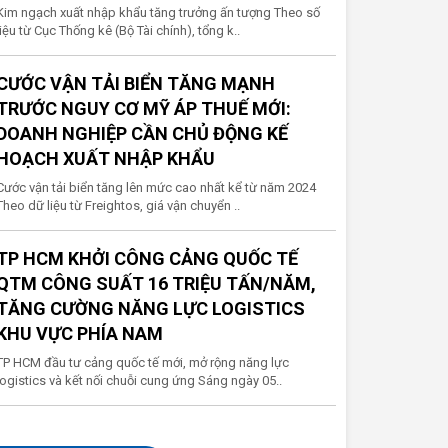
Kim ngạch xuất nhập khẩu tăng trưởng ấn tượng Theo số
liệu từ Cục Thống kê (Bộ Tài chính), tổng k..
CƯỚC VẬN TẢI BIỂN TĂNG MẠNH
TRƯỚC NGUY CƠ MỸ ÁP THUẾ MỚI:
DOANH NGHIỆP CẦN CHỦ ĐỘNG KẾ
HOẠCH XUẤT NHẬP KHẨU
Cước vận tải biển tăng lên mức cao nhất kể từ năm 2024
Theo dữ liệu từ Freightos, giá vận chuyển ..
TP HCM KHỞI CÔNG CẢNG QUỐC TẾ
QTM CÔNG SUẤT 16 TRIỆU TẤN/NĂM,
TĂNG CƯỜNG NĂNG LỰC LOGISTICS
KHU VỰC PHÍA NAM
TP HCM đầu tư cảng quốc tế mới, mở rộng năng lực
logistics và kết nối chuỗi cung ứng Sáng ngày 05..