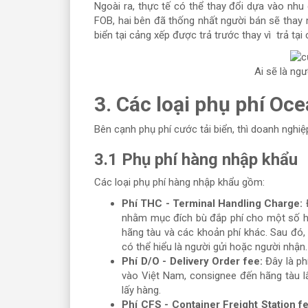
Ngoài ra, thực tế có thể thay đổi dựa vào nhu
FOB, hai bên đã thống nhất người bán sẽ thay
biển tại cảng xếp được trả trước thay vì trả tại
Ai sẽ là ngư
3. Các loại phụ phí Oc
Bên cạnh phụ phí cước tải biển, thì doanh nghiệ
3.1 Phụ phí hàng nhập khẩu
Các loại phụ phí hàng nhập khẩu gồm:
Phí THC - Terminal Handling Charge:
nhằm mục đích bù đắp phí cho một số ho
hãng tàu và các khoản phí khác. Sau đó, 
có thể hiểu là người gửi hoặc người nhận.
Phí D/O - Delivery Order fee:
Đây là ph
vào Việt Nam, consignee đến hãng tàu l
lấy hàng.
Phí CFS - Container Freight Station f