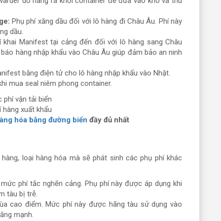
warder dỡ hàng ra khỏi container để đưa vào kho và thu
rge:
Phụ phí xăng dầu đối với lô hàng đi Châu Âu. Phí này
ăng dầu.
 khai Manifest tại cảng đến đối với lô hàng sang Châu
ai báo hàng nhập khẩu vào Châu Âu giúp đảm bảo an ninh
Manifest bằng điện tử cho lô hàng nhập khẩu vào Nhật.
khi mua seal niêm phong container.
í hàng xuất khẩu
hàng hóa bằng đường biển
đầy đủ nhất
n hàng, loại hàng hóa mà sẽ phát sinh các phụ phí khác
mức phí tắc nghẽn cảng. Phụ phí này được áp dụng khi
m tàu bị trễ.
ùa cao điểm. Mức phí này được hãng tàu sử dụng vào
tăng mạnh.