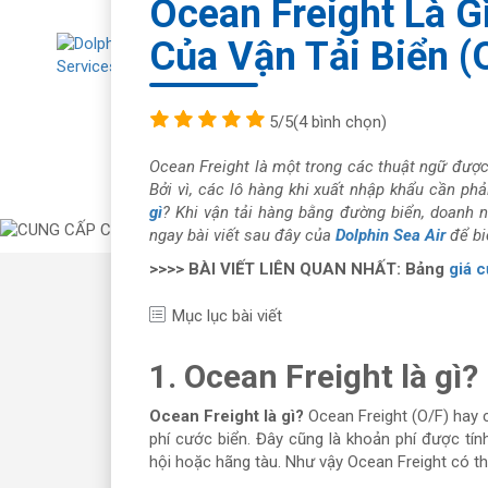
Ocean Freight Là G
Của Vận Tải Biển (
Về chúng tôi
Tư
5/5
(4 bình chọn)
Ocean Freight là một trong các thuật ngữ được
Bởi vì, các lô hàng khi xuất nhập khẩu cần ph
gì
? Khi vận tải hàng bằng đường biển, doanh 
ngay bài viết sau đây của
Dolphin Sea Air
để biế
>>>> BÀI VIẾT LIÊN QUAN NHẤT: Bảng
giá c
Mục lục bài viết
1. Ocean Freight là gì?
Ocean Freight là gì?
Ocean Freight (O/F) hay c
phí cước biển. Đây cũng là khoản phí được tí
hội hoặc hãng tàu. Như vậy Ocean Freight có thể