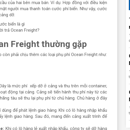
 cầu của hai bên mua bán. Ví dụ: Hợp đồng với điều kiện
 mặt người mua thanh toán cước phí biển. Như vậy, cước
 cảng dỡ.
ời trả Ocean Freight?
ean Freight thường gặp
p còn phải chịu thêm các loại phụ phí Ocean Freight như:
Đây là mức phí xếp dỡ ở cảng và thu trên mỗi container,
ạt động tại cảng. Cảng sẽ tiến hành thu phí này từ các
hãng tàu sẽ thu lại phụ phí từ chủ hàng. Chủ hàng ở đây
í dùng để phát lệnh giao hàng. Khi có lô hàng nhập khẩu
ấy lệnh giao hàng. Sau đó, mang đến cảng xuất trình để
ee:
Khi có lô hàng lẻ xuất nhập khẩu, công ty sẽ dỡ hàng