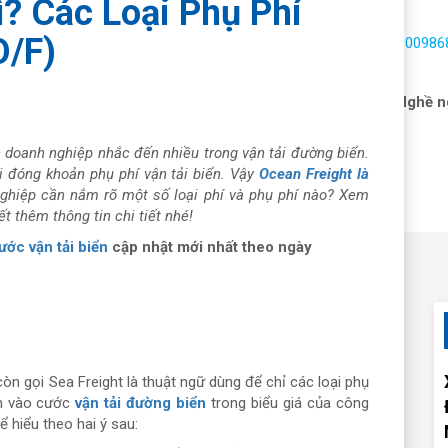
ì? Các Loại Phụ Phí
O/F)
Hotline:
1900986
 vấn hải quan
Dịch vụ
Nhận báo giá
Tin tức
Nghề n
 doanh nghiệp nhắc đến nhiều trong vận tải đường biển.
ải đóng khoản phụ phí vận tải biển. Vậy
Ocean Freight là
nghiệp cần nắm rõ một số loại phí và phụ phí nào? Xem
t thêm thông tin chi tiết nhé!
ước vận tải biển
cập nhật mới nhất theo ngày
òn gọi Sea Freight là thuật ngữ dùng để chỉ các loại phụ
nh vào cước
vận tải đường biển
trong biểu giá của công
 hiểu theo hai ý sau: