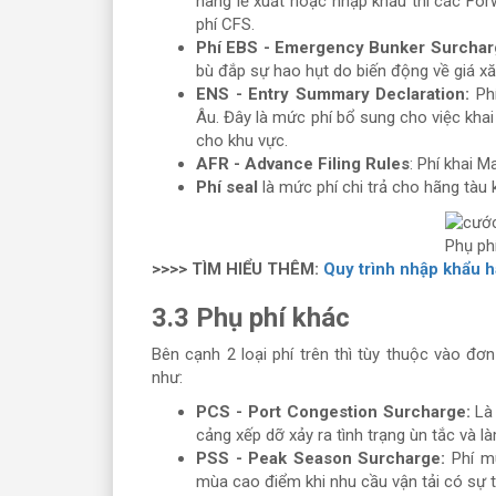
hàng lẻ xuất hoặc nhập khẩu thì các For
phí CFS.
Phí EBS - Emergency Bunker Surcha
bù đắp sự hao hụt do biến động về giá x
ENS - Entry Summary Declaration:
Phí
Âu. Đây là mức phí bổ sung cho việc kh
cho khu vực.
AFR - Advance Filing Rules
: Phí khai 
Phí seal
là mức phí chi trả cho hãng tàu 
Phụ ph
>>>> TÌM HIỂU THÊM:
Quy trình nhập khẩu 
3.3 Phụ phí khác
Bên cạnh 2 loại phí trên thì tùy thuộc vào đơ
như:
PCS - Port Congestion Surcharge:
Là 
cảng xếp dỡ xảy ra tình trạng ùn tắc và là
PSS - Peak Season Surcharge:
Phí m
mùa cao điểm khi nhu cầu vận tải có sự 