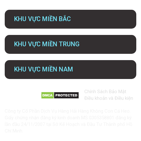
KHU VỰC MIỀN BẮC
KHU VỰC MIỀN TRUNG
KHU VỰC MIỀN NAM
Chính Sách Bảo Mật
Điều khoản và Điều kiện
Công ty Cổ Phần Dịch Vụ Hàng Hải Hàng Không Con Cá Heo.
Giấy chứng nhận đăng ký kinh doanh MS 0305358801 đăng ký
lần đầu 24/11/2007 tại Sở Kế Hoạch và Đầu Tư Thành phố Hồ
Chí Minh.