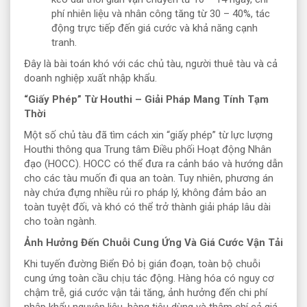
phí nhiên liệu và nhân công tăng từ 30 – 40%, tác
động trực tiếp đến giá cước và khả năng cạnh
tranh.
Đây là bài toán khó với các chủ tàu, người thuê tàu và cả
doanh nghiệp xuất nhập khẩu.
“Giấy Phép” Từ Houthi – Giải Pháp Mang Tính Tạm
Thời
Một số chủ tàu đã tìm cách xin “giấy phép” từ lực lượng
Houthi thông qua Trung tâm Điều phối Hoạt động Nhân
đạo (HOCC). HOCC có thể đưa ra cảnh báo và hướng dẫn
cho các tàu muốn đi qua an toàn. Tuy nhiên, phương án
này chứa đựng nhiều rủi ro pháp lý, không đảm bảo an
toàn tuyệt đối, và khó có thể trở thành giải pháp lâu dài
cho toàn ngành.
Ảnh Hưởng Đến Chuỗi Cung Ứng Và Giá Cước Vận Tải
Khi tuyến đường Biển Đỏ bị gián đoạn, toàn bộ chuỗi
cung ứng toàn cầu chịu tác động. Hàng hóa có nguy cơ
chậm trễ, giá cước vận tải tăng, ảnh hưởng đến chi phí
nhập khẩu nguyên liệu, hàng tiêu dùng và thậm chí cả giá