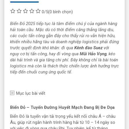
0/5
(0 bình chọn)
Biển Đỏ 2025 tiếp tục là tâm điểm chú ý của ngành hàng
hải toàn cầu. Mặc dù có thời điểm căng thẳng lắng dịu,
các cuộc tấn công gần đây cho thấy rủi ro vẫn hiện hữu,
khiến nhiều hãng tàu và doanh nghiệp logistics phải đứng
trước quyết định khó khăn: đi qua
Kênh đào Suez
với
nguy cơ bị tấn công, hay đi vòng qua
Mũi Hảo Vọng
, kéo
dài hải trình và gia tăng chi phí. Đây không chỉ là bài toán
logistics mà còn là thách thức chiến lược ảnh hưởng trực
tiếp đến chuỗi cung ứng quốc tế.
Mục lục bài viết
Biển Đỏ – Tuyến Đường Huyết Mạch Đang Bị Đe Dọa
Biển Đỏ là tuyến vận tải trọng yếu kết nối châu Á – châu
Âu, giúp rút ngắn hành trình hàng hải từ 10 – 14 ngày so
với việc đi vòng qua châu Phi. Tuy nhiên, kể từ tháng