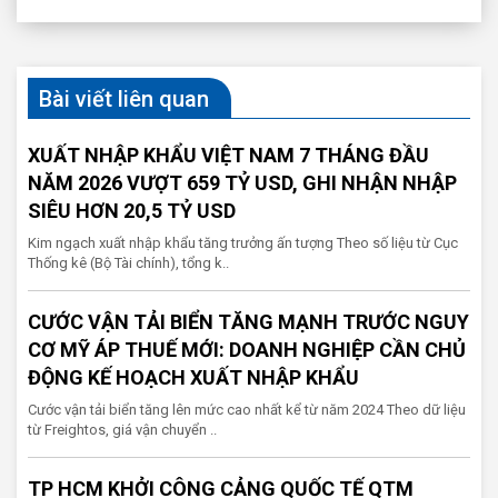
Bài viết liên quan
XUẤT NHẬP KHẨU VIỆT NAM 7 THÁNG ĐẦU
NĂM 2026 VƯỢT 659 TỶ USD, GHI NHẬN NHẬP
SIÊU HƠN 20,5 TỶ USD
Kim ngạch xuất nhập khẩu tăng trưởng ấn tượng Theo số liệu từ Cục
Thống kê (Bộ Tài chính), tổng k..
CƯỚC VẬN TẢI BIỂN TĂNG MẠNH TRƯỚC NGUY
CƠ MỸ ÁP THUẾ MỚI: DOANH NGHIỆP CẦN CHỦ
ĐỘNG KẾ HOẠCH XUẤT NHẬP KHẨU
Cước vận tải biển tăng lên mức cao nhất kể từ năm 2024 Theo dữ liệu
từ Freightos, giá vận chuyển ..
TP HCM KHỞI CÔNG CẢNG QUỐC TẾ QTM