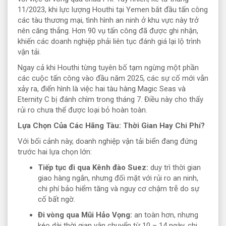
11/2023, khi lực lượng Houthi tại Yemen bắt đầu tấn công
các tàu thương mại, tình hình an ninh ở khu vực này trở
nên căng thẳng. Hơn 90 vụ tấn công đã được ghi nhận,
khiến các doanh nghiệp phải liên tục đánh giá lại lộ trình
vận tải.
Ngay cả khi Houthi từng tuyên bố tạm ngừng một phần
các cuộc tấn công vào đầu năm 2025, các sự cố mới vẫn
xảy ra, điển hình là việc hai tàu hàng Magic Seas và
Eternity C bị đánh chìm trong tháng 7. Điều này cho thấy
rủi ro chưa thể được loại bỏ hoàn toàn.
Lựa Chọn Của Các Hãng Tàu: Thời Gian Hay Chi Phí?
Với bối cảnh này, doanh nghiệp vận tải biển đang đứng
trước hai lựa chọn lớn:
Tiếp tục đi qua Kênh đào Suez:
duy trì thời gian
giao hàng ngắn, nhưng đối mặt với rủi ro an ninh,
chi phí bảo hiểm tăng và nguy cơ chậm trễ do sự
cố bất ngờ.
Đi vòng qua Mũi Hảo Vọng:
an toàn hơn, nhưng
kéo dài thời gian vận chuyển từ 10 – 14 ngày, chi