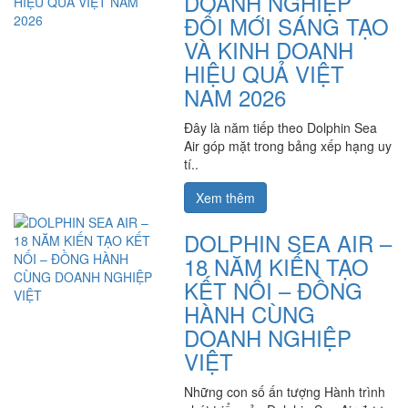
DOANH NGHIỆP
ĐỔI MỚI SÁNG TẠO
VÀ KINH DOANH
HIỆU QUẢ VIỆT
NAM 2026
Đây là năm tiếp theo Dolphin Sea
Air góp mặt trong bảng xếp hạng uy
tí..
Xem thêm
DOLPHIN SEA AIR –
18 NĂM KIẾN TẠO
KẾT NỐI – ĐỒNG
HÀNH CÙNG
DOANH NGHIỆP
VIỆT
Những con số ấn tượng Hành trình