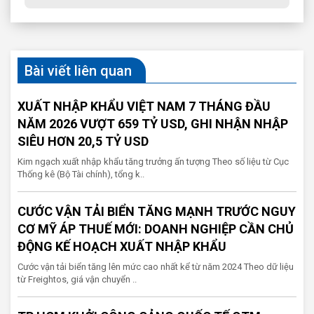
Bài viết liên quan
XUẤT NHẬP KHẨU VIỆT NAM 7 THÁNG ĐẦU
NĂM 2026 VƯỢT 659 TỶ USD, GHI NHẬN NHẬP
SIÊU HƠN 20,5 TỶ USD
Kim ngạch xuất nhập khẩu tăng trưởng ấn tượng Theo số liệu từ Cục
Thống kê (Bộ Tài chính), tổng k..
CƯỚC VẬN TẢI BIỂN TĂNG MẠNH TRƯỚC NGUY
CƠ MỸ ÁP THUẾ MỚI: DOANH NGHIỆP CẦN CHỦ
ĐỘNG KẾ HOẠCH XUẤT NHẬP KHẨU
Cước vận tải biển tăng lên mức cao nhất kể từ năm 2024 Theo dữ liệu
từ Freightos, giá vận chuyển ..