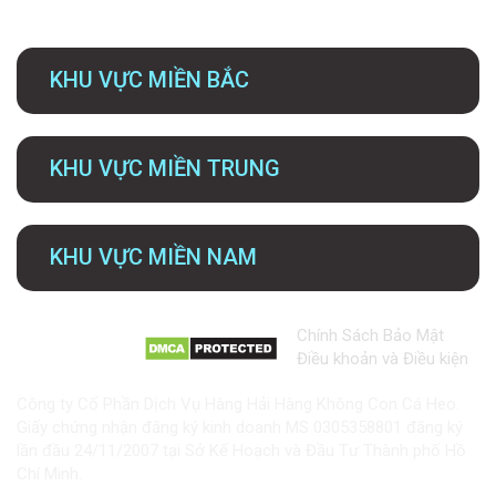
KHU VỰC MIỀN BẮC
KHU VỰC MIỀN TRUNG
KHU VỰC MIỀN NAM
Chính Sách Bảo Mật
Điều khoản và Điều kiện
Công ty Cổ Phần Dịch Vụ Hàng Hải Hàng Không Con Cá Heo.
Giấy chứng nhận đăng ký kinh doanh MS 0305358801 đăng ký
lần đầu 24/11/2007 tại Sở Kế Hoạch và Đầu Tư Thành phố Hồ
Chí Minh.