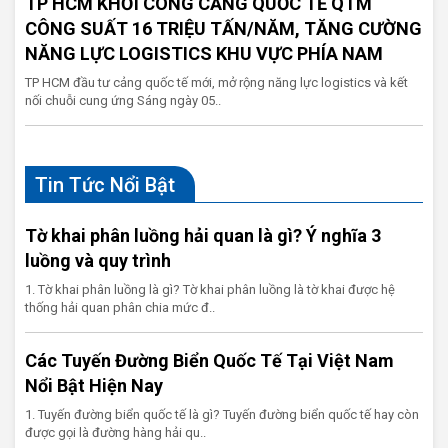
TP HCM KHỞI CÔNG CẢNG QUỐC TẾ QTM
CÔNG SUẤT 16 TRIỆU TẤN/NĂM, TĂNG CƯỜNG
NĂNG LỰC LOGISTICS KHU VỰC PHÍA NAM
TP HCM đầu tư cảng quốc tế mới, mở rộng năng lực logistics và kết
nối chuỗi cung ứng Sáng ngày 05..
Tin Tức Nổi Bật
Tờ khai phân luồng hải quan là gì? Ý nghĩa 3
luồng và quy trình
1. Tờ khai phân luồng là gì? Tờ khai phân luồng là tờ khai được hệ
thống hải quan phân chia mức đ..
Các Tuyến Đường Biển Quốc Tế Tại Việt Nam
Nổi Bật Hiện Nay
1. Tuyến đường biển quốc tế là gì? Tuyến đường biển quốc tế hay còn
được gọi là đường hàng hải qu..