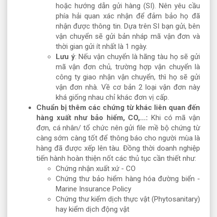
hoặc hướng dẫn gửi hàng (SI). Nên yêu cầu
phía hải quan xác nhận để đảm bảo họ đã
nhận được thông tin. Dựa trên SI bạn gửi, bên
vận chuyển sẽ gửi bản nháp mã vận đơn và
thời gian gửi ít nhất là 1 ngày.
Lưu ý
: Nếu vận chuyển là hãng tàu họ sẽ gửi
mã vận đơn chủ, trường hợp vận chuyển là
công ty giao nhận vận chuyển, thì họ sẽ gửi
vận đơn nhà. Về cơ bản 2 loại vận đơn này
khá giống nhau chỉ khác đơn vị cấp.
Chuẩn bị thêm các chứng từ khác liên quan đến
hàng xuất như bảo hiểm, CO,...:
Khi có mã vận
đơn, cá nhân/ tổ chức nên gửi file mề bộ chứng từ
càng sớm càng tốt để thông báo cho người mùa là
hàng đã được xếp lên tàu. Đồng thời doanh nghiệp
tiến hành hoàn thiện nốt các thủ tục cần thiết như:
Chứng nhận xuất xứ - CO
Chứng thư bảo hiểm hàng hóa đường biển -
Marine Insurance Policy
Chứng thư kiểm dịch thực vật (Phytosanitary)
hay kiểm dịch động vật