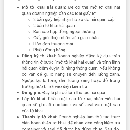
Mở tờ khai hải quan:
Để có thể mở tờ khai hải
quan doanh nghiệp cần các loại giấy tờ:
2 bản giấy tiếp nhận hồ sơ do hải quan cấp
2 bản tờ khai hải quan
Bản sao hợp đồng ngoại thương
Giấy giới thiệu nhân viên giao nhận
Hóa đơn thương mại
Phiếu đóng hàng
Đăng ký tờ khai:
Doanh nghiệp đăng ký dựa trên
thông tin ở bước “mở tờ khai hải quan” và trình lãnh
hải quan kiểm duyệt lô hàng thông quan. Nếu không
có vấn để gì, lô hàng sẽ chuyển đến luồng xanh.
Ngược lại, lô hàng đến luồng vàng hoặc đỏ trong
trường hợp bị rơi vào diện kiểm tra.
Đóng phí:
Đây là phí để làm thủ tục hải quan.
Lấy tờ khai:
Phần mặt sau tờ khai, nhân viên hải
quan sẽ ghi số container và số seal vào mặt sau
của tờ khai.
Thanh lý tờ khai:
Doanh nghiệp làm thủ tục thực
hiện hoàn thiện tờ khai, để nhân viên cảng kiểm tra
container và seal đã được hạ đúng chưa. Sau đó,