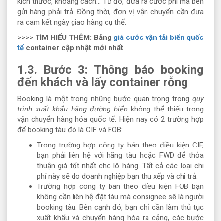
kích thước, khoảng cách… Từ đó, đưa ra cước phí mà bên
gửi hàng phải trả. Đồng thời, đơn vị vận chuyển cần đưa
ra cam kết ngày giao hàng cụ thể.
>>>> TÌM HIỂU THÊM:
Bảng
giá cước vận tải biển quốc
tế
container cập nhật mới nhất
1.3. Bước 3: Thông báo booking
đến khách và lấy container rỗng
Booking là một trong những bước quan trọng trong
quy
trình xuất khẩu bằng đường biển
không thể thiếu trong
vận chuyển hàng hóa quốc tế. Hiện nay có 2 trường hợp
để booking tàu đó là CIF và FOB:
Trong trường hợp công ty bán theo điều kiện CIF,
bạn phải liên hệ với hãng tàu hoặc FWD để thỏa
thuận giá tốt nhất cho lô hàng. Tất cả các loại chi
phí này sẽ do doanh nghiệp bạn thu xếp và chi trả.
Trường hợp công ty bán theo điều kiện FOB bạn
không cần liên hệ đặt tàu mà consignee sẽ là người
booking tàu. Bên cạnh đó, bạn chỉ cần làm thủ tục
xuất khẩu và chuyển hàng hóa ra cảng, các bước