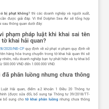
có bị phạt không
? thì các doanh nghiệp và người xuất,
ần được giải đáp. Vì thế Dolphin Sea Air sẽ tổng hợp
i sau thông quan dưới đây:
vi phạm pháp luật khi khai sai tên
 tờ khai hải quan?
128/2020/NĐ-CP
quy định về xử phạt vi phạm quy định về
 tên hàng hóa trung chuyển trong tờ khai hải quan thì sẽ
y nhiên, nếu doanh nghiệp bạn tự phát hiện và tự khai bổ
n từ 500.000 VND đến 1.000.000 VND.
ai đã phân luồng nhưng chưa thông
 Luật Hải quan, điểm a.2 khoản 1 Điều 20 Thông tư
hính (được sửa đổi, bổ sung tại Thông tư 39/2018/TT-
hai bổ sung cho
tờ khai phân luồng
nhưng chưa thông