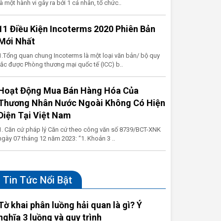
là một hành vi gây ra bởi 1 cá nhân, tổ chức..
11 Điều Kiện Incoterms 2020 Phiên Bản
Mới Nhất
1.Tổng quan chung Incoterms là một loại văn bản/ bộ quy
tắc được Phòng thương mại quốc tế (ICC) b..
Hoạt Động Mua Bán Hàng Hóa Của
Thương Nhân Nước Ngoài Không Có Hiện
Diện Tại Việt Nam
1. Căn cứ pháp lý Căn cứ theo công văn số 8739/BCT-XNK
ngày 07 tháng 12 năm 2023: “1. Khoản 3 ..
Tin Tức Nổi Bật
Tờ khai phân luồng hải quan là gì? Ý
nghĩa 3 luồng và quy trình