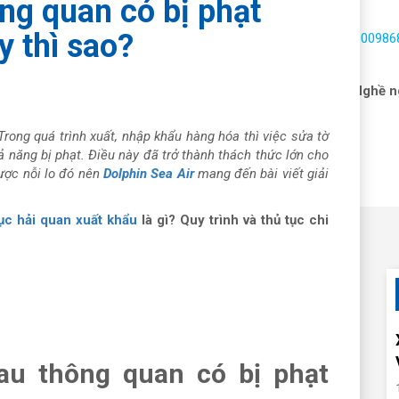
ng quan có bị phạt
 thì sao?
Hotline:
1900986
 vấn hải quan
Dịch vụ
Nhận báo giá
Tin tức
Nghề n
Trong quá trình xuất, nhập khẩu hàng hóa thì việc sửa tờ
ả năng bị phạt. Điều này đã trở thành thách thức lớn cho
ược nỗi lo đó nên
Dolphin Sea Air
mang đến bài viết giải
ục hải quan xuất khẩu
là gì? Quy trình và thủ tục chi
sau thông quan có bị phạt