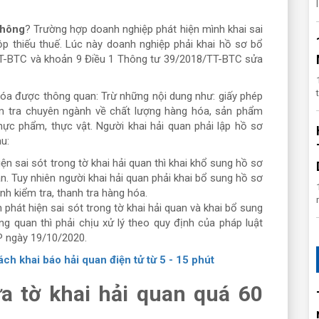
không
? Trường hợp doanh nghiệp phát hiện mình khai sai
nộp thiếu thuế. Lúc này doanh nghiệp phải khai hồ sơ bổ
TT-BTC và khoản 9 Điều 1 Thông tư 39/2018/TT-BTC sửa
hóa được thông quan: Trừ những nội dung như: giấy phép
iểm tra chuyên ngành về chất lượng hàng hóa, sản phẩm
hực phẩm, thực vật. Người khai hải quan phải lập hồ sơ
au:
iện sai sót trong tờ khai hải quan thì khai khổ sung hồ sơ
n. Tuy nhiên người khai hải quan phải khai bổ sung hồ sơ
nh kiểm tra, thanh tra hàng hóa.
 phát hiện sai sót trong tờ khai hải quan và khai bổ sung
g quan thì phải chịu xử lý theo quy định của pháp luật
 ngày 19/10/2020.
ch khai báo hải quan điện tử từ 5 - 15 phút
a tờ khai hải quan quá 60