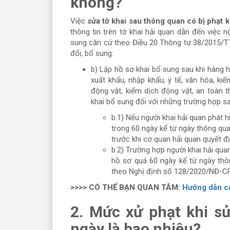
không?
Việc
sửa tờ khai sau thông quan có bị phạt 
thông tin trên tờ khai hải quan dẫn đến việc 
sung căn cứ theo Điều 20 Thông tư 38/2015/
đổi, bổ sung:
b) Lập hồ sơ khai bổ sung sau khi hàng 
xuất khẩu, nhập khẩu, ý tế, văn hóa, k
động vật, kiểm dịch động vật, an toàn t
khai bổ sung đối với những trường hợp s
b.1) Nếu người khai hải quan phát h
trong 60 ngày kể từ ngày thông qua
trước khi cơ quan hải quan quyết đị
b.2) Trường hợp người khai hải quan
hồ sơ quá 60 ngày kể từ ngày thôn
theo Nghị định số 128/2020/NĐ-CP
>>>> CÓ THỂ BẠN QUAN TÂM:
Hướng dẫn cá
2. Mức xử phạt khi sử
ngày là bao nhiêu?