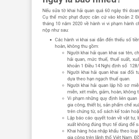
Nếu sửa tờ khai hải quan quá 60 ngày thì doan
Cụ thể mức phạt được căn cứ vào khoản 2 Đ
tháng 10 năm 2020 về hành vi vi phạm hành chí
nộp như sau:
Các hành vi khai sai dẫn đến thiếu số ti
hoàn, không thu gồm:
Người khai hải quan khai sai tên, c
hải quan, mức thuế, thuế suất, xu
khoản 1 Điều 14 Nghị định số 12
Người khai hải quan khai sai đối 
dựa theo hạn ngạch thuế quan.
Người khai hải quan lập hồ sơ mi
miễn, xét miễn, giảm, hoàn, không 
Vi phạm những quy định liên quan 
gia công, thiết bị, sản phẩm chế xu
trên chứng từ, sổ sách kế toán ho
Lập báo cáo quyết toán về vật tư, 
xuất không đúng thực tế dùng để s
Khai hàng hóa nhập khẩu theo loại
gia công trên lãnh thổ Việt Nam. 