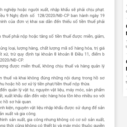
h nghiệp hoặc người xuất, nhập khẩu sẽ phải chịu phạt.
iều 9 Nghị định số 128/2020/NĐ-CP ban hành ngày 19
nh của đơn vị khai sai dẫn đến thiếu số tiền thuế phải
ền thuế phải nộp hoặc tăng số tiền thuế được miễn, giảm,
hủng loại, lượng hàng, chất lượng mã số hàng hóa, trị giá
ất xứ, trừ quy định tại khoản 8 khoản 8 Điều 11, điểm b
8/2020/NĐ-CP.
tượng được miễn thuế, không chịu thuế và hàng quản lý
ễn thuế và khai không đúng những nội dung trong hồ sơ
thu hoặc hồ sơ xử lý tiền phạt/tiền thuế nộp thừa.
đến quản lý vật tư, nguyên vật liệu, máy móc, sản phẩm
ất, xuất khẩu dẫn đến việc hàng hóa tồn kho nhiều so với
ặc hồ sơ hải quan.
linh kiện, nguyên vật liệu nhập khẩu được sử dụng để sản
ản xuất và gia công.
 hình sản xuất, gia công nhưng không có cơ sở sản xuất,
Đồng thời cũng không có thiết bị và máy móc thuộc quyền