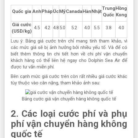
Trung
Hồng
Quốc gia
Anh
Pháp
Úc
Mỹ
Canada
Hàn
Nhật
Quốc
Kong
Giá cước
4.5
4.2
4.8
5.0
5.2
4.0
5.5
3.8
4.0
(USD/kg)
Lưu ý: Bảng giá cước trên chỉ mang tính tham khảo, vì
các mức giá sẽ bị ảnh hưởng bởi nhiều yếu tố. Và để có
biết thêm thông tin chi tiết hơn về chi phí vận chuyển
khách hàng có thể liên hệ ngay cho Dolphin Sea Air để
được tư vấn miễn phí.
Bên cạnh mức giá cước trên còn rất nhiều giá cước khác
tùy thuộc vào cân nặng, tham khảo ảnh sau:
Bảng cước giá vận chuyển hàng không quốc tế
2. Các loại cước phí và phụ
phí vận chuyển hàng không
quốc tế