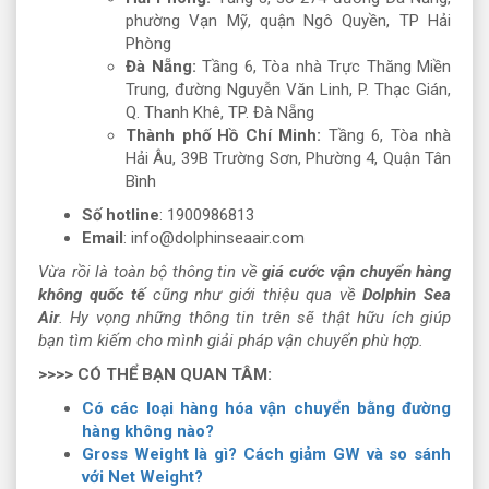
phường Vạn Mỹ, quận Ngô Quyền, TP Hải
Phòng
Đà Nẵng:
Tầng 6, Tòa nhà Trực Thăng Miền
Trung, đường Nguyễn Văn Linh, P. Thạc Gián,
Q. Thanh Khê, TP. Đà Nẵng
Thành phố Hồ Chí Minh:
Tầng 6, Tòa nhà
Hải Âu, 39B Trường Sơn, Phường 4, Quận Tân
Bình
Số hotline
: 1900986813
Email
: info@dolphinseaair.com
Vừa rồi là toàn bộ thông tin về
giá cước vận chuyển hàng
không quốc tế
cũng như giới thiệu qua về
Dolphin Sea
Air
. Hy vọng những thông tin trên sẽ thật hữu ích giúp
bạn tìm kiếm cho mình giải pháp vận chuyển phù hợp.
>>>> CÓ THỂ BẠN QUAN TÂM:
Có các loại hàng hóa vận chuyển bằng đường
hàng không nào?
Gross Weight là gì? Cách giảm GW và so sánh
với Net Weight?