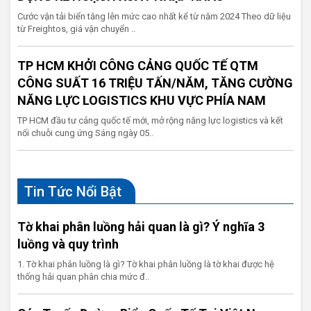
Cước vận tải biển tăng lên mức cao nhất kể từ năm 2024 Theo dữ liệu
từ Freightos, giá vận chuyển ..
TP HCM KHỞI CÔNG CẢNG QUỐC TẾ QTM
CÔNG SUẤT 16 TRIỆU TẤN/NĂM, TĂNG CƯỜNG
NĂNG LỰC LOGISTICS KHU VỰC PHÍA NAM
TP HCM đầu tư cảng quốc tế mới, mở rộng năng lực logistics và kết
nối chuỗi cung ứng Sáng ngày 05..
Tin Tức Nổi Bật
Tờ khai phân luồng hải quan là gì? Ý nghĩa 3
luồng và quy trình
1. Tờ khai phân luồng là gì? Tờ khai phân luồng là tờ khai được hệ
thống hải quan phân chia mức đ..