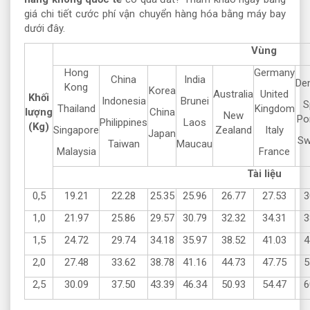
giá chi tiết cước phí vận chuyển hàng hóa bằng máy bay
dưới đây.
Vùng
Hong
Germany
China
India
De
Kong
Korea
Australia
United
Khối
Indonesia
Brunei
S
Thailand
Kingdom
lượng
China
New
Po
Philippines
Laos
(Kg)
Singapore
Zealand
Italy
Japan
Sw
Taiwan
Maucau
Malaysia
France
Tài liệu
0,5
19.21
22.28
25.35
25.96
26.77
27.53
3
1,0
21.97
25.86
29.57
30.79
32.32
34.31
3
1,5
24.72
29.74
34.18
35.97
38.52
41.03
4
2,0
27.48
33.62
38.78
41.16
44.73
47.75
5
2,5
30.09
37.50
43.39
46.34
50.93
54.47
6