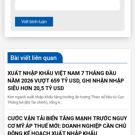
Viết bình luận
Bài viết liên quan
XUẤT NHẬP KHẨU VIỆT NAM 7 THÁNG ĐẦU
NĂM 2026 VƯỢT 659 TỶ USD, GHI NHẬN NHẬP
SIÊU HƠN 20,5 TỶ USD
Kim ngạch xuất nhập khẩu tăng trưởng ấn tượng Theo số liệu từ Cục
Thống kê (Bộ Tài chính), tổng k..
CƯỚC VẬN TẢI BIỂN TĂNG MẠNH TRƯỚC NGUY
CƠ MỸ ÁP THUẾ MỚI: DOANH NGHIỆP CẦN CHỦ
ĐỘNG KẾ HOẠCH XUẤT NHẬP KHẨU