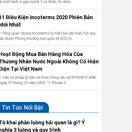
là một hành vi gây ra bởi 1 cá nhân, tổ chức..
11 Điều Kiện Incoterms 2020 Phiên Bản
Mới Nhất
1.Tổng quan chung Incoterms là một loại văn bản/ bộ quy
tắc được Phòng thương mại quốc tế (ICC) b..
Hoạt Động Mua Bán Hàng Hóa Của
Thương Nhân Nước Ngoài Không Có Hiện
Diện Tại Việt Nam
1. Căn cứ pháp lý Căn cứ theo công văn số 8739/BCT-XNK
ngày 07 tháng 12 năm 2023: “1. Khoản 3 ..
Tin Tức Nổi Bật
Tờ khai phân luồng hải quan là gì? Ý
nghĩa 3 luồng và quy trình