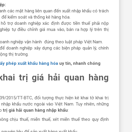
ệp:
anh các mặt hàng liên quan đến xuất nhập khẩu có trách
an để kiểm soát và thống kê hàng hóa.
n hỗ trợ doanh nghiệp xác định được tiền thuế phải nộp
hiệp tự điều chỉnh giá mua vào, bán ra hợp lý trên thị
 doanh nghiệp vận hành đúng theo luật pháp Việt Nam.
ở để doanh nghiệp xây dựng các biện pháp quản lý, chính
động thị trường.
iấy phép xuất khẩu hàng hóa
uy tín, nhanh chóng
khai trị giá hải quan hàng
9/2015/TT-BTC, đối tượng thực hiện kê khai tờ khai trị
g nhập khẩu nước ngoài vào Việt Nam. Tuy nhiên, những
o
trị giá hải quan hàng nhập khẩu
:
ng chịu thuế, miễn thuế, xét miễn thuế theo quy định
.
nguyên liệu để sản xuất hàng xuất khẩu.