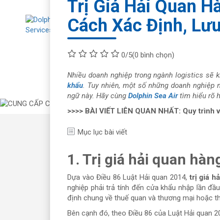
Trị Giá Hải Quan H
Cách Xác Định, Lưu
Về chúng tôi
Tư
0/5
(0 bình chọn)
Nhiều doanh nghiệp trong ngành logistics sẽ 
khẩu
. Tuy nhiên, một số những doanh nghiệp m
ngữ này. Hãy cùng
Dolphin Sea Air
tìm hiểu rõ 
>>>> BÀI VIẾT LIÊN QUAN NHẤT: Quy trình 
Mục lục bài viết
1. Trị giá hải quan hàn
Dựa vào Điều 86 Luật Hải quan 2014,
trị giá h
nghiệp phải trả tính đến cửa khẩu nhập lần đầ
định chung về thuế quan và thương mại hoặc t
Bên cạnh đó, theo Điều 86 của Luật Hải quan 20