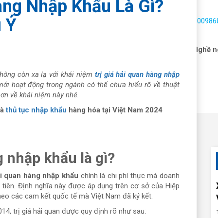
àng Nhập Khẩu Là Gì?
 Ý
Hotline:
1900986
 vấn hải quan
Dịch vụ
Nhận báo giá
Tin tức
Nghề n
không còn xa lạ với khái niệm
trị giá hải quan hàng nhập
ới hoạt động trong ngành có thể chưa hiểu rõ về thuật
hơn về khái niệm này nhé.
và
thủ tục nhập khẩu
hàng hóa tại Việt Nam 2024
g nhập khẩu là gì?
ải quan hàng nhập khẩu
chính là chi phí thực mà doanh
u tiên. Định nghĩa này được áp dụng trên cơ sở của Hiệp
heo các cam kết quốc tế mà Việt Nam đã ký kết.
14, trị giá hải quan được quy định rõ như sau: