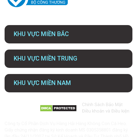
KHU VỰC MIỀN BẮC
KHU VỰC MIỀN TRUNG
KHU VỰC MIỀN NAM
Chính Sách Bảo Mật
Điều khoản và Điều kiện
Công ty Cổ Phần Dịch Vụ Hàng Hải Hàng Không Con Cá Heo.
Giấy chứng nhận đăng ký kinh doanh MS 0305358801 đăng ký
lần đầu 24/11/2007 tại Sở Kế Hoạch và Đầu Tư Thành phố Hồ