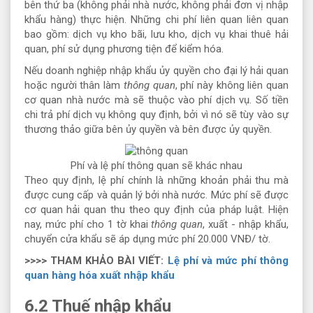
bên thứ ba (không phải nhà nước, không phải đơn vị nhập
khẩu hàng) thực hiện. Những chi phí liên quan liên quan
bao gồm: dịch vụ kho bãi, lưu kho, dịch vụ khai thuê hải
quan, phí sử dụng phương tiện để kiểm hóa.
Nếu doanh nghiệp nhập khẩu ủy quyền cho đại lý hải quan
hoặc người thân làm
thông quan
, phí này không liên quan
cơ quan nhà nước mà sẽ thuộc vào phí dịch vụ. Số tiền
chi trả phí dịch vụ không quy định, bởi vì nó sẽ tùy vào sự
thương thảo giữa bên ủy quyền và bên được ủy quyền.
Phí và lệ phí thông quan sẽ khác nhau
Theo quy định, lệ phí chính là những khoản phải thu mà
được cung cấp và quản lý bởi nhà nước. Mức phí sẽ được
cơ quan hải quan thu theo quy định của pháp luật. Hiện
nay, mức phí cho 1 tờ khai
thông quan
, xuất - nhập khẩu,
chuyển cửa khẩu sẽ áp dụng mức phí 20.000 VNĐ/ tờ.
>>>> THAM KHẢO BÀI VIẾT:
Lệ phí và mức phí thông
quan hàng hóa xuất nhập khẩu
6.2 Thuế nhập khẩu