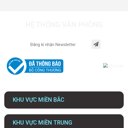
HỆ THỐNG VĂN PHÒNG
KHU VỰC MIỀN BẮC
KHU VỰC MIỀN TRUNG