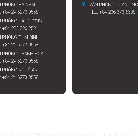
N PHÒNG HÀ NAM
VĂN PHÒNG QUẢNG NG
: +84 24 6273 0558
TEL: +84 236 373 6688
N PHÒNG HẢI DƯƠNG
: +84 225 326 2521
 PHÒNG THÁI BÌNH
: +84 24 6273 0558
N PHÒNG THANH HÓA
: +84 24 6273 0558
N PHÒNG NGHỆ AN
: +84 24 6273 0558
.
 lần đầu 24/11/2007 tại Sở Kế Hoạch và Đầu Tư Thành phố Hồ Chí 