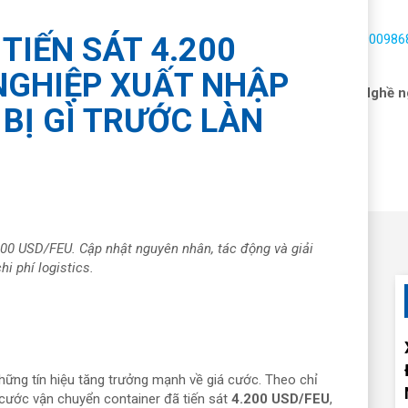
TIẾN SÁT 4.200
Hotline:
1900986
NGHIỆP XUẤT NHẬP
 vấn hải quan
Dịch vụ
Nhận báo giá
Tin tức
Nghề n
BỊ GÌ TRƯỚC LÀN
00 USD/FEU. Cập nhật nguyên nhân, tác động và giải
i phí logistics.
những tín hiệu tăng trưởng mạnh về giá cước. Theo chỉ
á cước vận chuyển container đã tiến sát
4.200 USD/FEU
,