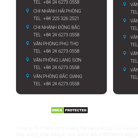
TEL: +84 24 6273 0558
VĂ
CHI NHÁNH HẢI PHÒNG
TEL
TEL: +84 225 326 2521
VĂ
CHI NHÁNH ĐÔNG BẮC
TEL
TEL: +84 24 6273 0558
VĂN
VĂN PHÒNG PHÚ THỌ
TEL
TEL: +84 24 6273 0558
VĂ
VĂN PHÒNG LẠNG SƠN
TEL
TEL: +84 24 6273 0558
VĂ
VĂN PHÒNG BẮC GIANG
TEL
TEL: +84 24 6273 0558
Công ty Cổ Phần Dịch Vụ Hàng Hải Hàng Không Con Cá Heo
Giấy chứng nhận đăng ký kinh doanh MS 0305358801 đăng ký