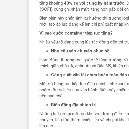
tăng khoảng
40% so với cùng kỳ năm trước
. 
(SCFI)
cũng ghi nhận mức tăng hơn gấp đôi ch
Diễn biến này phản ánh xu hướng thị trường lo
mới, tạo áp lực đáng kể lên chi phí xuất nhập k
Vì sao cước container tiếp tục tăng?
Nhiều yếu tố đang cùng lúc tác động đến thị tr
Nhu cầu vận chuyển phục hồi
Hoạt động thương mại quốc tế tăng trưởng trở lạ
chính giữa châu Á, châu Âu và Bắc Mỹ, khiến n
Công suất vận tải chưa hoàn toàn đáp
Một số hãng tàu tiếp tục điều chỉnh lịch khai t
nhằm tối ưu hiệu quả vận hành. Điều này khiến 
nên hạn chế.
Biến động địa chính trị
Những bất ổn tại một số khu vực trọng điểm khiến
chuyển, tiêu tốn thêm nhiên liệu và chi phí kha
lên cao.