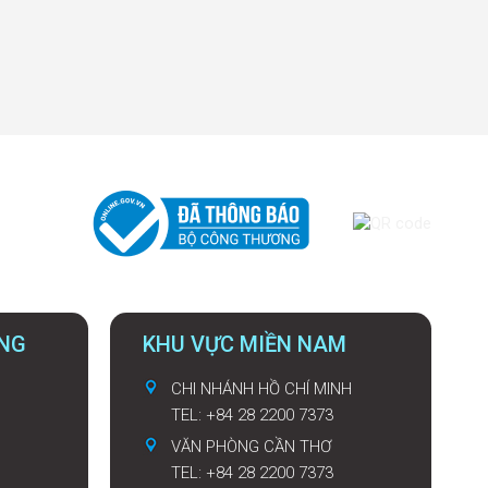
UNG
KHU VỰC MIỀN NAM
CHI NHÁNH HỒ CHÍ MINH
TEL: +84 28 2200 7373
VĂN PHÒNG CẦN THƠ
TEL: +84 28 2200 7373