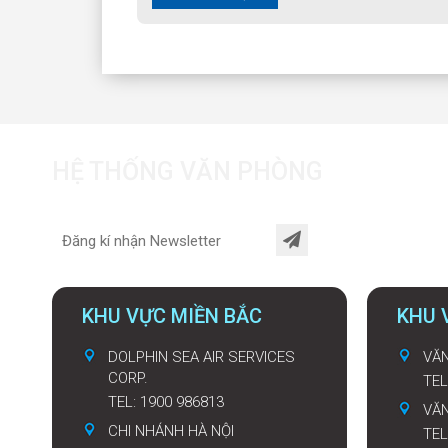
HỆ THỐNG VĂN PHÒNG
KHU VỰC MIỀN BẮC
KHU 
DOLPHIN SEA AIR SERVICES
VĂN
CORP.
TEL
TEL: 1900 986813
VĂ
CHI NHÁNH HÀ NỘI
TEL