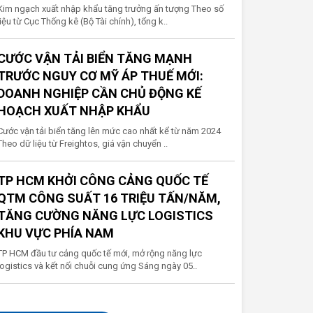
Kim ngạch xuất nhập khẩu tăng trưởng ấn tượng Theo số
liệu từ Cục Thống kê (Bộ Tài chính), tổng k..
CƯỚC VẬN TẢI BIỂN TĂNG MẠNH
TRƯỚC NGUY CƠ MỸ ÁP THUẾ MỚI:
DOANH NGHIỆP CẦN CHỦ ĐỘNG KẾ
HOẠCH XUẤT NHẬP KHẨU
Cước vận tải biển tăng lên mức cao nhất kể từ năm 2024
Theo dữ liệu từ Freightos, giá vận chuyển ..
TP HCM KHỞI CÔNG CẢNG QUỐC TẾ
QTM CÔNG SUẤT 16 TRIỆU TẤN/NĂM,
TĂNG CƯỜNG NĂNG LỰC LOGISTICS
KHU VỰC PHÍA NAM
TP HCM đầu tư cảng quốc tế mới, mở rộng năng lực
logistics và kết nối chuỗi cung ứng Sáng ngày 05..