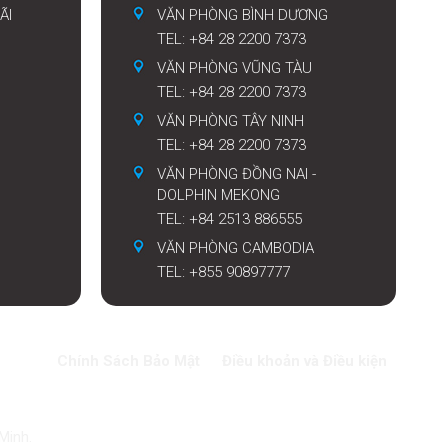
ÃI
VĂN PHÒNG BÌNH DƯƠNG
TEL: +84 28 2200 7373
VĂN PHÒNG VŨNG TÀU
TEL: +84 28 2200 7373
VĂN PHÒNG TÂY NINH
TEL: +84 28 2200 7373
VĂN PHÒNG ĐỒNG NAI -
DOLPHIN MEKONG
TEL: +84 2513 886555
VĂN PHÒNG CAMBODIA
TEL: +855 90897777
Chính Sách Bảo Mật
Điều khoản và Điều kiện
Minh.