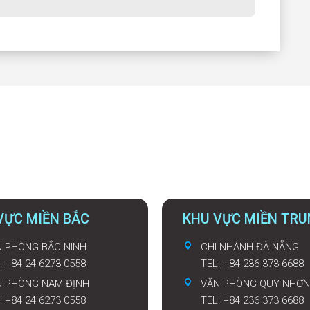
VỰC MIỀN BẮC
KHU VỰC MIỀN TR
 PHÒNG BẮC NINH
CHI NHÁNH ĐÀ NẴNG
: +84 24 6273 0558
TEL: +84 236 373 6688
N PHÒNG NAM ĐỊNH
VĂN PHÒNG QUY NHƠN
: +84 24 6273 0558
TEL: +84 236 373 6688