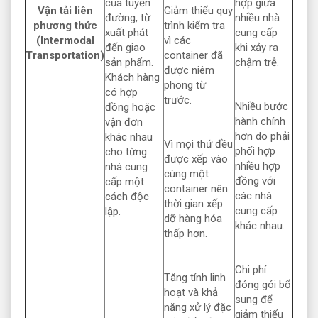
của tuyến
hợp giữa
Vận tải liên
Giảm thiểu quy
đường, từ
nhiều nhà
phương thức
trình kiểm tra
xuất phát
cung cấp
(Intermodal
vì các
đến giao
khi xảy ra
Transportation)
container đã
sản phẩm.
chậm trễ.
được niêm
Khách hàng
phong từ
có hợp
trước.
Nhiều bước
đồng hoặc
hành chính
vận đơn
hơn do phải
khác nhau
Vì mọi thứ đều
phối hợp
cho từng
được xếp vào
nhiều hợp
nhà cung
cùng một
đồng với
cấp một
container nên
các nhà
cách độc
thời gian xếp
cung cấp
lập.
dỡ hàng hóa
khác nhau.
thấp hơn.
Chi phí
Tăng tính linh
đóng gói bổ
hoạt và khả
sung để
năng xử lý đặc
giảm thiểu