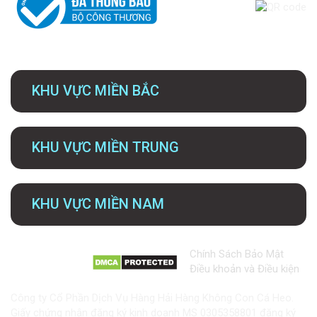
KHU VỰC MIỀN BẮC
KHU VỰC MIỀN TRUNG
KHU VỰC MIỀN NAM
Chính Sách Bảo Mật
Điều khoản và Điều kiện
Công ty Cổ Phần Dịch Vụ Hàng Hải Hàng Không Con Cá Heo.
Giấy chứng nhận đăng ký kinh doanh MS 0305358801 đăng ký