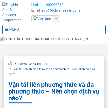
Hotline:
1900986813
Email:
info@dolphinseaair.com
MENU
Hướng Dẫn và Thủ Tục
Vận tải liên phương thức và đa phương thức – Nên chọn dịch vụ
nào?
Vận tải liên phương thức và đa
phương thức – Nên chọn dịch vụ
nào?