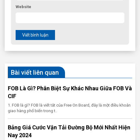
Website
Viết bình luận
Bài viết liên quan
FOB Là Gì? Phân Biệt Sự Khác Nhau Giữa FOB Và
CIF
1. FOB là gì? FOB là viết tắt của Free On Board, đây là một điều khoản
giao hàng phổ biến trong t..
Bảng Giá Cước Vận Tải Đường Bộ Mới Nhất Hiện
Nay 2024