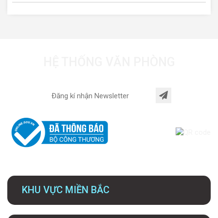
HỆ THỐNG VĂN PHÒNG
KHU VỰC MIỀN BẮC