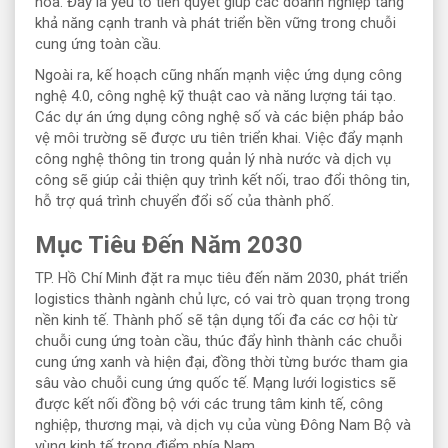
hóa. Đây là yếu tố tiên quyết giúp các doanh nghiệp tăng
khả năng cạnh tranh và phát triển bền vững trong chuỗi
cung ứng toàn cầu.
Ngoài ra, kế hoạch cũng nhấn mạnh việc ứng dụng công
nghệ 4.0, công nghệ kỹ thuật cao và năng lượng tái tạo.
Các dự án ứng dụng công nghệ số và các biện pháp bảo
vệ môi trường sẽ được ưu tiên triển khai. Việc đẩy mạnh
công nghệ thông tin trong quản lý nhà nước và dịch vụ
công sẽ giúp cải thiện quy trình kết nối, trao đổi thông tin,
hỗ trợ quá trình chuyển đổi số của thành phố.
Mục Tiêu Đến Năm 2030
TP. Hồ Chí Minh đặt ra mục tiêu đến năm 2030, phát triển
logistics thành ngành chủ lực, có vai trò quan trọng trong
nền kinh tế. Thành phố sẽ tận dụng tối đa các cơ hội từ
chuỗi cung ứng toàn cầu, thúc đẩy hình thành các chuỗi
cung ứng xanh và hiện đại, đồng thời từng bước tham gia
sâu vào chuỗi cung ứng quốc tế. Mạng lưới logistics sẽ
được kết nối đồng bộ với các trung tâm kinh tế, công
nghiệp, thương mại, và dịch vụ của vùng Đông Nam Bộ và
vùng kinh tế trọng điểm phía Nam.