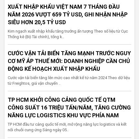
XUẤT NHẬP KHẨU VIỆT NAM 7 THÁNG ĐẦU
NĂM 2026 VƯỢT 659 TỶ USD, GHI NHẬN NHẬP
SIÊU HƠN 20,5 TỶ USD
Kim ngạch xuất nhập khẩu tăng trưởng ấn tượng Theo số liệu từ Cục
Thống kê (Bộ Tài chính), tổng k..
CƯỚC VẬN TẢI BIỂN TĂNG MẠNH TRƯỚC NGUY
CƠ MỸ ÁP THUẾ MỚI: DOANH NGHIỆP CẦN CHỦ
ĐỘNG KẾ HOẠCH XUẤT NHẬP KHẨU
Cước vận tải biển tăng lên mức cao nhất kể từ năm 2024 Theo dữ liệu
từ Freightos, giá vận chuyển ..
TP HCM KHỞI CÔNG CẢNG QUỐC TẾ QTM
CÔNG SUẤT 16 TRIỆU TẤN/NĂM, TĂNG CƯỜNG
NĂNG LỰC LOGISTICS KHU VỰC PHÍA NAM
TP HCM đầu tư cảng quốc tế mới, mở rộng năng lực logistics và kết
nối chuỗi cung ứng Sáng ngày 05..