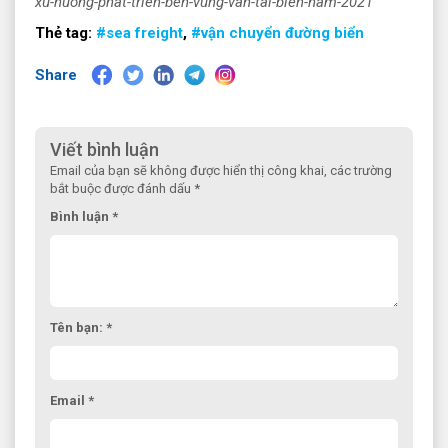
xu-huong-phat-trien-ben-vung-van-tai-bien-nam-2021​
Thẻ tag:
#sea freight
,
#vận chuyển đường biển
Share
Viết bình luận
Email của bạn sẽ không được hiển thị công khai, các trường
bắt buộc được đánh dấu *
Bình luận *
Tên bạn: *
Email *