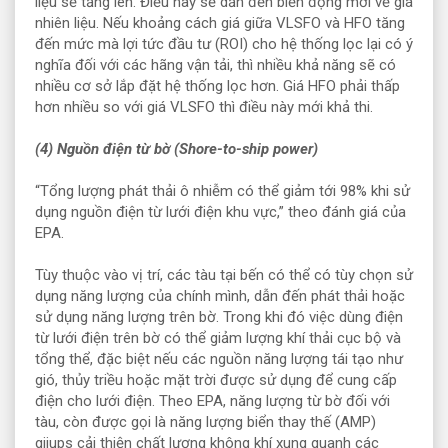
liệu sẽ tăng lên. Điều này sẽ dẫn đến biến động mới về giá
nhiên liệu. Nếu khoảng cách giá giữa VLSFO và HFO tăng
đến mức mà lợi tức đầu tư (ROI) cho hệ thống lọc lại có ý
nghĩa đối với các hãng vận tải, thì nhiều khả năng sẽ có
nhiều cơ sở lắp đặt hệ thống lọc hơn. Giá HFO phải thấp
hơn nhiều so với giá VLSFO thì điều này mới khả thi.
(4) Nguồn điện từ bờ (Shore-to-ship power)
“Tổng lượng phát thải ô nhiễm có thể giảm tới 98% khi sử
dụng nguồn điện từ lưới điện khu vực,” theo đánh giá của
EPA.
Tùy thuộc vào vị trí, các tàu tại bến có thể có tùy chọn sử
dụng năng lượng của chính mình, dẫn đến phát thải hoặc
sử dụng năng lượng trên bờ. Trong khi đó việc dùng điện
từ lưới điện trên bờ có thể giảm lượng khí thải cục bộ và
tổng thể, đặc biệt nếu các nguồn năng lượng tái tạo như
gió, thủy triều hoặc mặt trời được sử dụng để cung cấp
điện cho lưới điện. Theo EPA, năng lượng từ bờ đối với
tàu, còn được gọi là năng lượng biển thay thế (AMP)
giiups cải thiện chất lượng không khí xung quanh các