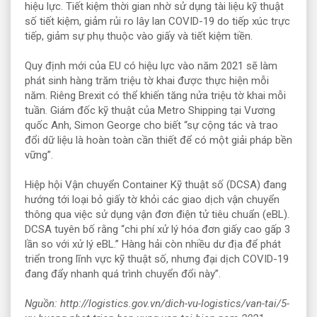
hiệu lực. Tiết kiệm thời gian nhờ sử dụng tài liệu kỹ thuật
số tiết kiệm, giảm rủi ro lây lan COVID-19 do tiếp xúc trực
tiếp, giảm sự phụ thuộc vào giấy và tiết kiệm tiền.
Quy định mới của EU có hiệu lực vào năm 2021 sẽ làm
phát sinh hàng trăm triệu tờ khai được thực hiện mỗi
năm. Riêng Brexit có thể khiến tăng nửa triệu tờ khai mỗi
tuần. Giám đốc kỹ thuật của Metro Shipping tại Vương
quốc Anh, Simon George cho biết “sự cộng tác và trao
đổi dữ liệu là hoàn toàn cần thiết để có một giải pháp bền
vững”.
Hiệp hội Vận chuyển Container Kỹ thuật số (DCSA) đang
hướng tới loại bỏ giấy tờ khỏi các giao dịch vận chuyển
thông qua việc sử dụng vận đơn điện tử tiêu chuẩn (eBL).
DCSA tuyên bố rằng “chi phí xử lý hóa đơn giấy cao gấp 3
lần so với xử lý eBL.” Hàng hải còn nhiều dư địa để phát
triển trong lĩnh vực kỹ thuật số, nhưng đại dịch COVID-19
đang đẩy nhanh quá trình chuyển đổi này”.
Nguồn: http://logistics.gov.vn/dich-vu-logistics/van-tai/5-