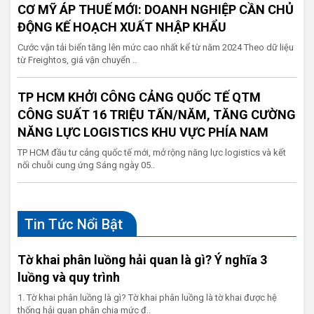
CƠ MỸ ÁP THUẾ MỚI: DOANH NGHIỆP CẦN CHỦ
ĐỘNG KẾ HOẠCH XUẤT NHẬP KHẨU
Cước vận tải biển tăng lên mức cao nhất kể từ năm 2024 Theo dữ liệu
từ Freightos, giá vận chuyển ..
TP HCM KHỞI CÔNG CẢNG QUỐC TẾ QTM
CÔNG SUẤT 16 TRIỆU TẤN/NĂM, TĂNG CƯỜNG
NĂNG LỰC LOGISTICS KHU VỰC PHÍA NAM
TP HCM đầu tư cảng quốc tế mới, mở rộng năng lực logistics và kết
nối chuỗi cung ứng Sáng ngày 05..
Tin Tức Nổi Bật
Tờ khai phân luồng hải quan là gì? Ý nghĩa 3
luồng và quy trình
1. Tờ khai phân luồng là gì? Tờ khai phân luồng là tờ khai được hệ
thống hải quan phân chia mức đ..