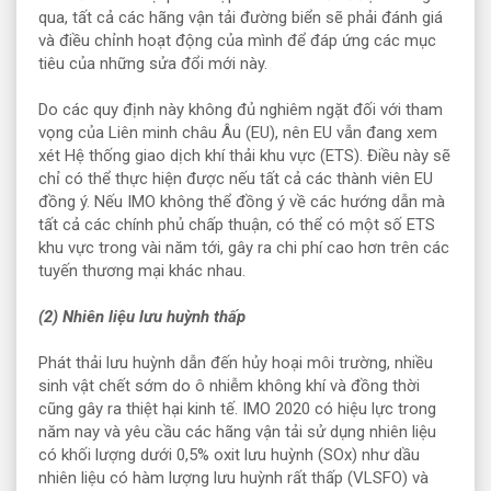
qua, tất cả các hãng vận tải đường biển sẽ phải đánh giá
và điều chỉnh hoạt động của mình để đáp ứng các mục
tiêu của những sửa đổi mới này.
Do các quy định này không đủ nghiêm ngặt đối với tham
vọng của Liên minh châu Âu (EU), nên EU vẫn đang xem
xét Hệ thống giao dịch khí thải khu vực (ETS). Điều này sẽ
chỉ có thể thực hiện được nếu tất cả các thành viên EU
đồng ý. Nếu IMO không thể đồng ý về các hướng dẫn mà
tất cả các chính phủ chấp thuận, có thể có một số ETS
khu vực trong vài năm tới, gây ra chi phí cao hơn trên các
tuyến thương mại khác nhau.
(2) Nhiên liệu lưu huỳnh thấp
Phát thải lưu huỳnh dẫn đến hủy hoại môi trường, nhiều
sinh vật chết sớm do ô nhiễm không khí và đồng thời
cũng gây ra thiệt hại kinh tế. IMO 2020 có hiệu lực trong
năm nay và yêu cầu các hãng vận tải sử dụng nhiên liệu
có khối lượng dưới 0,5% oxit lưu huỳnh (SOx) như dầu
nhiên liệu có hàm lượng lưu huỳnh rất thấp (VLSFO) và