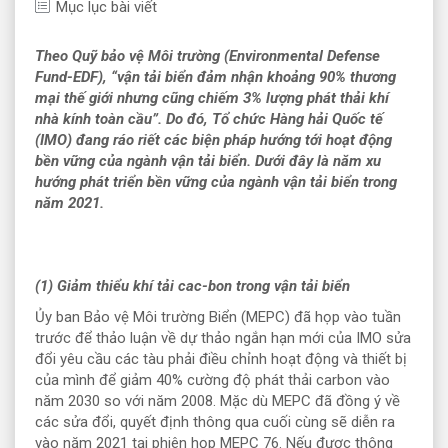
Mục lục bài viết
T
heo Quỹ bảo vệ Môi trường (Environmental Defense
Fund-EDF), “vận tải biển đảm nhận khoảng 90% thương
mại thế giới nhưng cũng chiếm 3% lượng phát thải khí
nhà kính toàn cầu”. Do đó, Tổ chức Hàng hải Quốc tế
(IMO) đang ráo riết các biện pháp hướng tới hoạt động
bền vững của ngành vận tải biển. Dưới đây là năm xu
hướng phát triển bền vững của ngành vận tải biển trong
năm 2021.
(1)
Giảm thiểu khí tải cac-bon trong vận tải biển
Ủy ban Bảo vệ Môi trường Biển (MEPC) đã họp vào tuần
trước để thảo luận về dự thảo ngắn hạn mới của IMO sửa
đổi yêu cầu các tàu phải điều chỉnh hoạt động và thiết bị
của mình để giảm 40% cường độ phát thải carbon vào
năm 2030 so với năm 2008. Mặc dù MEPC đã đồng ý về
các sửa đổi, quyết định thông qua cuối cùng sẽ diễn ra
vào năm 2021 tại phiên họp MEPC 76. Nếu được thông