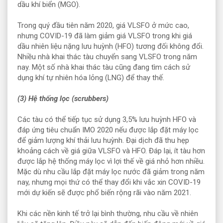
dầu khí biển (MGO).
Trong quý đầu tiên năm 2020, giá VLSFO ở mức cao,
nhưng COVID-19 đã làm giảm giá VLSFO trong khi giá
dầu nhiên liệu nặng lưu huỳnh (HFO) tương đối không đổi.
Nhiều nhà khai thác tàu chuyển sang VLSFO trong năm
nay. Một số nhà khai thác tàu cũng đang tìm cách sử
dụng khí tự nhiên hóa lỏng (LNG) để thay thế.
(3) Hệ thống lọc
(scrubbers)
Các tàu có thể tiếp tục sử dụng 3,5% lưu huỳnh HFO và
đáp ứng tiêu chuẩn IMO 2020 nếu được lắp đặt máy lọc
để giảm lượng khí thải lưu huỳnh. Đại dịch đã thu hẹp
khoảng cách về giá giữa VLSFO và HFO. Đáp lại, ít tàu hơn
được lắp hệ thống máy lọc vì lợi thế về giá nhỏ hơn nhiều.
Mặc dù nhu cầu lắp đặt máy lọc nước đã giảm trong năm
nay, nhưng mọi thứ có thể thay đổi khi vắc xin COVID-19
mới dự kiến sẽ được phổ biến rộng rãi vào năm 2021.
Khi các nền kinh tế trở lại bình thường, nhu cầu về nhiên