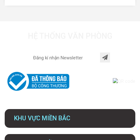
HỆ THỐNG VĂN PHÒNG
KHU VỰC MIỀN BẮC