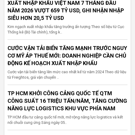
XUẤT NHẬP KHẨU VIỆT NAM 7 THÁNG ĐẦU
NĂM 2026 VƯỢT 659 TỶ USD, GHI NHẬN NHẬP
SIÊU HƠN 20,5 TỶ USD
Kim ngạch xuất nhập khẩu tăng trưởng ấn tượng Theo số liệu từ Cục
Thống kê (Bộ Tài chính), tổng k..
CƯỚC VẬN TẢI BIỂN TĂNG MẠNH TRƯỚC NGUY
CƠ MỸ ÁP THUẾ MỚI: DOANH NGHIỆP CẦN CHỦ
ĐỘNG KẾ HOẠCH XUẤT NHẬP KHẨU
Cước vận tải biển tăng lên mức cao nhất kể từ năm 2024 Theo dữ liệu
từ Freightos, giá vận chuyển ..
TP HCM KHỞI CÔNG CẢNG QUỐC TẾ QTM
CÔNG SUẤT 16 TRIỆU TẤN/NĂM, TĂNG CƯỜNG
NĂNG LỰC LOGISTICS KHU VỰC PHÍA NAM
TP HCM đầu tư cảng quốc tế mới, mở rộng năng lực logistics và kết
nối chuỗi cung ứng Sáng ngày 05..