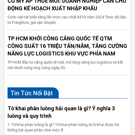
CƠ MỸ ÁP THUẾ MỚI: DOANH NGHIỆP CẦN CHỦ
ĐỘNG KẾ HOẠCH XUẤT NHẬP KHẨU
Cước vận tải biển tăng lên mức cao nhất kể từ năm 2024 Theo dữ liệu
từ Freightos, giá vận chuyển ..
TP HCM KHỞI CÔNG CẢNG QUỐC TẾ QTM
CÔNG SUẤT 16 TRIỆU TẤN/NĂM, TĂNG CƯỜNG
NĂNG LỰC LOGISTICS KHU VỰC PHÍA NAM
TP HCM đầu tư cảng quốc tế mới, mở rộng năng lực logistics và kết
nối chuỗi cung ứng Sáng ngày 05..
Tin Tức Nổi Bật
Tờ khai phân luồng hải quan là gì? Ý nghĩa 3
luồng và quy trình
1. Tờ khai phân luồng là gì? Tờ khai phân luồng là tờ khai được hệ
thống hải quan phân chia mức đ..