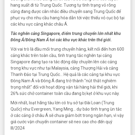
hang xuất đi từ Trung Quốc. Tương tự tình trạng vỏ rỗng
cũng đang được cân nhắc điều chuyển sang Trung Quốc để
phục vụ cho nhu cầu hang hóa dẫn tới việc thiếu vỏ cục bộ tại
các khu vực cảng khác châu Á.
Tắc nghẽn cảng Singapore, điểm trung chuyển lớn nhất khu
Đông Á/Đông Nam Á tơi các khu vực khác trên thế giới.
Với vai trò là đầu mối trung chuyển hàng, kết nối đến hơn 600
cảng khác trên toàn cầu, tình trạng tắc nghẽn tại cảng
Singapore đang tạo ra tác động dây chuyền lên các cảng
trong khu vực như tại Malaysia, cảng Thượng Hải và cảng
Thanh Đảo tại Trung Quốc… Hệ quả là các cảng tại khu vực
Đông Nam Á và Đông Á đang trở thành "nút thắt nghiêm
trọng nhất" đối với hoạt động vận tải hàng hải thế giới, khi
26% sức chở container toàn cầu đang bị kẹt ở khu vực này.
Mới nhất, loạt hãng tàu lớn có trụ sở tại Đài Loan (Trung
Quốc) như Evergreen, Yang Ming… dự báo tình trạng ùn tắc
ở các cảng ở châu Á sẽ chưa giảm bớt trong ngắn hạn, vì vậy
giá cước vận chuyển container sẽ neo cao cho đến quý
III/2024