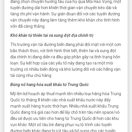
đang chọn chuyển hướng tàu của họ qua Mũi Hảo Vọng, một
tuyến đường dài hơn khiến thời gian vận chuyển kéo dài và
tăng chi phí vận hành. Sự gián đoạn đối với các tuyến đường
vận chuyển này đang làm tăng thêm khó khăn cho tình hình
vốn đã căng thẳng.
Khó khăn từ thiên tai và xung đột địa chính trị
Thị trường vận tải đường biển đang phải đối mặt với một cơn
bão thách thức, với tình hình thời tiết, thiên tai và xung đột
địa chính trị đang diễn ra đều góp phần gây ra tình trạng hỗn
loạn. Sự kết hợp của các yếu tố này đang tạo ra một môi
trường có nhiều biến động và khó lường đối với các hãng vận
tải cũng như chủ hàng.
Bùng nổ hang hóa xuất khẩu từ Trung Quốc
Mỹ lên kế hoạch áp thuế mạnh lên nhiều loại hàng hóa Trung
Quốc từ tháng 8 khiến các nhà xuất khẩu nước này đẩy
mạnh xuất hàng trước thời hạn. Nhiều nhà xuất khẩu Trung
Quốc đang trả giá cao hơn để lấy chỗ trên tàu nên space/vỏ
đều sẽ được ưu tiên cho hang từ Trung Quốc đi hơn các khu
vực khác. Một số tàu bè đang phục vụ lộ trình các tuyến
đường biển khác đang bị rút tàu và bổ sung cho các tuyến