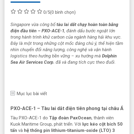
0/5
(0 bình chọn)
Singapore vừa công bố
tàu lai dắt chạy hoàn toàn bằng
điện đầu tiên – PXO-ACE-1
, đánh dấu bước ngoặt lớn
trong hành trình khử carbon của ngành hàng hải khu vực.
Đây là một trong những cột mốc đáng chú ý, thể hiện tầm
nhìn chuyển đổi năng lượng, công nghệ và vận hành
logistics theo hướng bền vững – xu hướng mà
Dolphin
Sea Air Services Corp.
đã và đang tích cực theo đuổi.
Mục lục bài viết
PXO-ACE-1 – Tàu lai dắt điện tiên phong tại châu Á
Tàu PXO-ACE-1 do
Tập đoàn PaxOcean
, thành viên
Kuok Maritime Group, phát triển. Với
lực kéo cột bích 50
tấn
và
hệ thống pin lithium-titanium-oxide (LTO) 3