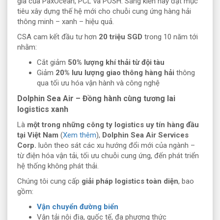
gia của PaxOcean, PCL và POSH. Sáng kiến này đặt mục
tiêu xây dựng thế hệ mới cho chuỗi cung ứng hàng hải
thông minh – xanh – hiệu quả.
CSA cam kết đầu tư hơn
20 triệu SGD
trong 10 năm tới
nhằm:
Cắt giảm
50% lượng khí thải từ đội tàu
Giảm
20% lưu lượng giao thông hàng hải
thông
qua tối ưu hóa vận hành và công nghệ
Dolphin Sea Air – Đồng hành cùng tương lai
logistics xanh
Là
một trong những công ty logistics uy tín hàng đầu
tại Việt Nam
(
Xem thêm
),
Dolphin Sea Air Services
Corp.
luôn theo sát các xu hướng đổi mới của ngành –
từ điện hóa vận tải, tối ưu chuỗi cung ứng, đến phát triển
hệ thống không phát thải.
Chúng tôi cung cấp
giải pháp logistics toàn diện
, bao
gồm:
Vận chuyển đường biển
Vận tải nội địa, quốc tế, đa phương thức