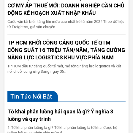
CƠ MỸ ÁP THUẾ MỚI: DOANH NGHIỆP CẦN CHỦ
ĐỘNG KẾ HOẠCH XUẤT NHẬP KHẨU
Cước vận tải biển tăng lên mức cao nhất kể từ năm 2024 Theo dữ liệu
từ Freightos, giá vận chuyển ..
TP HCM KHỞI CÔNG CẢNG QUỐC TẾ QTM
CÔNG SUẤT 16 TRIỆU TẤN/NĂM, TĂNG CƯỜNG
NĂNG LỰC LOGISTICS KHU VỰC PHÍA NAM
TP HCM đầu tư cảng quốc tế mới, mở rộng năng lực logistics và kết
nối chuỗi cung ứng Sáng ngày 05..
Tin Tức Nổi Bật
Tờ khai phân luồng hải quan là gì? Ý nghĩa 3
luồng và quy trình
1. Tờ khai phân luồng là gì? Tờ khai phân luồng là tờ khai được hệ
thống hải quan phân chia mức đ..