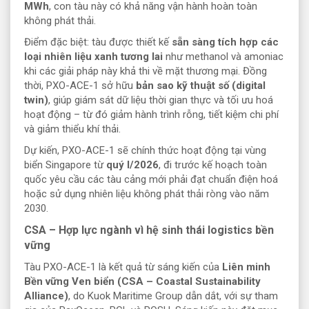
MWh
, con tàu này có khả năng vận hành hoàn toàn
không phát thải.
Điểm đặc biệt: tàu được thiết kế
sẵn sàng tích hợp các
loại nhiên liệu xanh tương lai
như methanol và amoniac
khi các giải pháp này khả thi về mặt thương mại. Đồng
thời, PXO-ACE-1 sở hữu
bản sao kỹ thuật số (digital
twin)
, giúp giám sát dữ liệu thời gian thực và tối ưu hoá
hoạt động – từ đó giảm hành trình rỗng, tiết kiệm chi phí
và giảm thiểu khí thải.
Dự kiến, PXO-ACE-1 sẽ chính thức hoạt động tại vùng
biển Singapore từ
quý I/2026
, đi trước kế hoạch toàn
quốc yêu cầu các tàu cảng mới phải đạt chuẩn điện hoá
hoặc sử dụng nhiên liệu không phát thải ròng vào năm
2030.
CSA – Hợp lực ngành vì hệ sinh thái logistics bền
vững
Tàu PXO-ACE-1 là kết quả từ sáng kiến của
Liên minh
Bền vững Ven biển (CSA – Coastal Sustainability
Alliance)
, do Kuok Maritime Group dẫn dắt, với sự tham