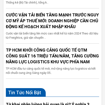
Thống kê (Bộ Tài chính), tổng k..
CƯỚC VẬN TẢI BIỂN TĂNG MẠNH TRƯỚC NGUY
CƠ MỸ ÁP THUẾ MỚI: DOANH NGHIỆP CẦN CHỦ
ĐỘNG KẾ HOẠCH XUẤT NHẬP KHẨU
Cước vận tải biển tăng lên mức cao nhất kể từ năm 2024 Theo dữ liệu
từ Freightos, giá vận chuyển ..
TP HCM KHỞI CÔNG CẢNG QUỐC TẾ QTM
CÔNG SUẤT 16 TRIỆU TẤN/NĂM, TĂNG CƯỜNG
NĂNG LỰC LOGISTICS KHU VỰC PHÍA NAM
TP HCM đầu tư cảng quốc tế mới, mở rộng năng lực logistics và kết
nối chuỗi cung ứng Sáng ngày 05..
Tin Tức Nổi Bật
Tờ khai phân luồng hải quan là gì? Ý nghĩa 3