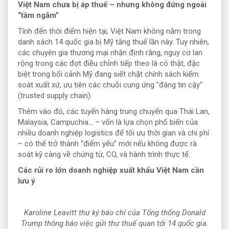
Việt Nam chưa bị áp thuế – nhưng không đứng ngoài
“tầm ngắm”
Tính đến thời điểm hiện tại, Việt Nam không nằm trong
danh sách 14 quốc gia bị Mỹ tăng thuế lần này. Tuy nhiên,
các chuyên gia thương mại nhận định rằng, nguy cơ lan
rộng trong các đợt điều chỉnh tiếp theo là có thật, đặc
biệt trong bối cảnh Mỹ đang siết chặt chính sách kiểm
soát xuất xứ, ưu tiên các chuỗi cung ứng "đáng tin cậy"
(trusted supply chain).
Thêm vào đó, các tuyến hàng trung chuyển qua Thái Lan,
Malaysia, Campuchia… – vốn là lựa chọn phổ biến của
nhiều doanh nghiệp logistics để tối ưu thời gian và chi phí
– có thể trở thành “điểm yếu” mới nếu không được rà
soát kỹ càng về chứng từ, CO, và hành trình thực tế.
Các rủi ro lớn doanh nghiệp xuất khẩu Việt Nam cần
lưu ý
Karoline Leavitt
thư ký báo chí của Tổng thống Donald
Trump
thông báo việc gửi thư thuế quan tới 14 quốc gia.