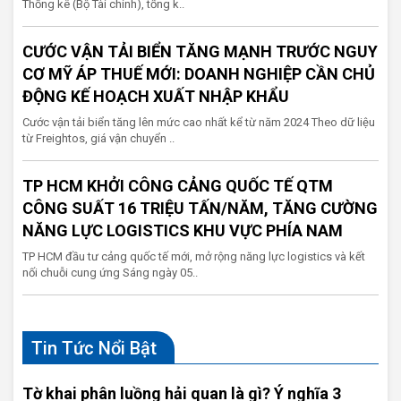
Thống kê (Bộ Tài chính), tổng k..
CƯỚC VẬN TẢI BIỂN TĂNG MẠNH TRƯỚC NGUY
CƠ MỸ ÁP THUẾ MỚI: DOANH NGHIỆP CẦN CHỦ
ĐỘNG KẾ HOẠCH XUẤT NHẬP KHẨU
Cước vận tải biển tăng lên mức cao nhất kể từ năm 2024 Theo dữ liệu
từ Freightos, giá vận chuyển ..
TP HCM KHỞI CÔNG CẢNG QUỐC TẾ QTM
CÔNG SUẤT 16 TRIỆU TẤN/NĂM, TĂNG CƯỜNG
NĂNG LỰC LOGISTICS KHU VỰC PHÍA NAM
TP HCM đầu tư cảng quốc tế mới, mở rộng năng lực logistics và kết
nối chuỗi cung ứng Sáng ngày 05..
Tin Tức Nổi Bật
Tờ khai phân luồng hải quan là gì? Ý nghĩa 3