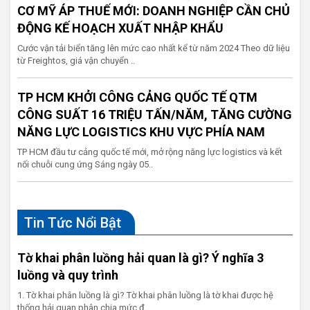
CƠ MỸ ÁP THUẾ MỚI: DOANH NGHIỆP CẦN CHỦ
ĐỘNG KẾ HOẠCH XUẤT NHẬP KHẨU
Cước vận tải biển tăng lên mức cao nhất kể từ năm 2024 Theo dữ liệu
từ Freightos, giá vận chuyển ..
TP HCM KHỞI CÔNG CẢNG QUỐC TẾ QTM
CÔNG SUẤT 16 TRIỆU TẤN/NĂM, TĂNG CƯỜNG
NĂNG LỰC LOGISTICS KHU VỰC PHÍA NAM
TP HCM đầu tư cảng quốc tế mới, mở rộng năng lực logistics và kết
nối chuỗi cung ứng Sáng ngày 05..
Tin Tức Nổi Bật
Tờ khai phân luồng hải quan là gì? Ý nghĩa 3
luồng và quy trình
1. Tờ khai phân luồng là gì? Tờ khai phân luồng là tờ khai được hệ
thống hải quan phân chia mức đ..