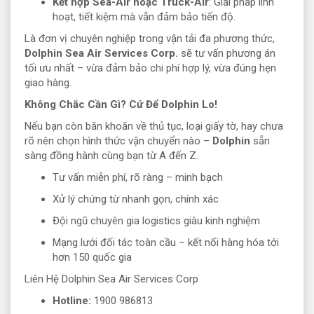
Kết hợp Sea-Air hoặc Truck-Air
: Giải pháp linh
hoạt, tiết kiệm mà vẫn đảm bảo tiến độ.
Là đơn vị chuyên nghiệp trong vận tải đa phương thức,
Dolphin Sea Air Services Corp.
sẽ tư vấn phương án
tối ưu nhất – vừa đảm bảo chi phí hợp lý, vừa đúng hẹn
giao hàng.
Không Chắc Cần Gì? Cứ Để Dolphin Lo!
Nếu bạn còn băn khoăn về thủ tục, loại giấy tờ, hay chưa
rõ nên chọn hình thức vận chuyển nào –
Dolphin
sẵn
sàng đồng hành cùng bạn từ A đến Z.
Tư vấn miễn phí, rõ ràng – minh bạch
Xử lý chứng từ nhanh gọn, chính xác
Đội ngũ chuyên gia logistics giàu kinh nghiệm
Mạng lưới đối tác toàn cầu – kết nối hàng hóa tới
hơn 150 quốc gia
Liên Hệ Dolphin Sea Air Services Corp
Hotline:
1900 986813