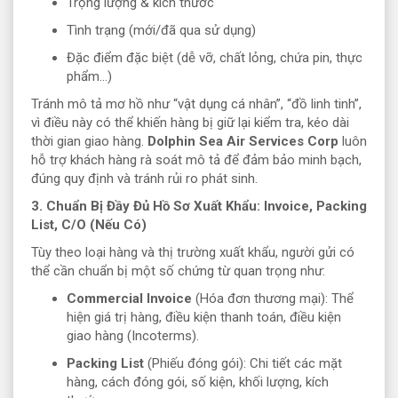
Trọng lượng & kích thước
Tình trạng (mới/đã qua sử dụng)
Đặc điểm đặc biệt (dễ vỡ, chất lỏng, chứa pin, thực
phẩm…)
Tránh mô tả mơ hồ như “vật dụng cá nhân”, “đồ linh tinh”,
vì điều này có thể khiến hàng bị giữ lại kiểm tra, kéo dài
thời gian giao hàng.
Dolphin Sea Air Services Corp
luôn
hỗ trợ khách hàng rà soát mô tả để đảm bảo minh bạch,
đúng quy định và tránh rủi ro phát sinh.
3. Chuẩn Bị Đầy Đủ Hồ Sơ Xuất Khẩu: Invoice, Packing
List, C/O (Nếu Có)
Tùy theo loại hàng và thị trường xuất khẩu, người gửi có
thể cần chuẩn bị một số chứng từ quan trọng như:
Commercial Invoice
(Hóa đơn thương mại): Thể
hiện giá trị hàng, điều kiện thanh toán, điều kiện
giao hàng (Incoterms).
Packing List
(Phiếu đóng gói): Chi tiết các mặt
hàng, cách đóng gói, số kiện, khối lượng, kích