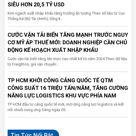
SIÊU HƠN 20,5 TỶ USD
Kim ngạch xuất nhập khẩu tăng trưởng ấn tượng Theo số liệu từ Cục
Thống kê (Bộ Tài chính), tổng k..
CƯỚC VẬN TẢI BIỂN TĂNG MẠNH TRƯỚC NGUY
CƠ MỸ ÁP THUẾ MỚI: DOANH NGHIỆP CẦN CHỦ
ĐỘNG KẾ HOẠCH XUẤT NHẬP KHẨU
Cước vận tải biển tăng lên mức cao nhất kể từ năm 2024 Theo dữ liệu
từ Freightos, giá vận chuyển ..
TP HCM KHỞI CÔNG CẢNG QUỐC TẾ QTM
CÔNG SUẤT 16 TRIỆU TẤN/NĂM, TĂNG CƯỜNG
NĂNG LỰC LOGISTICS KHU VỰC PHÍA NAM
TP HCM đầu tư cảng quốc tế mới, mở rộng năng lực logistics và kết
nối chuỗi cung ứng Sáng ngày 05..
Tin Tức Nổi Bật