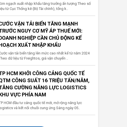
Kim ngạch xuất nhập khẩu tăng trưởng ấn tượng Theo số
liệu từ Cục Thống kê (Bộ Tài chính), tổng k..
CƯỚC VẬN TẢI BIỂN TĂNG MẠNH
TRƯỚC NGUY CƠ MỸ ÁP THUẾ MỚI:
DOANH NGHIỆP CẦN CHỦ ĐỘNG KẾ
HOẠCH XUẤT NHẬP KHẨU
Cước vận tải biển tăng lên mức cao nhất kể từ năm 2024
Theo dữ liệu từ Freightos, giá vận chuyển ..
TP HCM KHỞI CÔNG CẢNG QUỐC TẾ
QTM CÔNG SUẤT 16 TRIỆU TẤN/NĂM,
TĂNG CƯỜNG NĂNG LỰC LOGISTICS
KHU VỰC PHÍA NAM
TP HCM đầu tư cảng quốc tế mới, mở rộng năng lực
logistics và kết nối chuỗi cung ứng Sáng ngày 05..