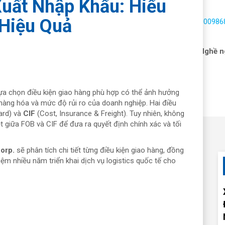
Xuất Nhập Khẩu: Hiểu
Hiệu Quả
Hotline:
1900986
 vấn hải quan
Dịch vụ
Nhận báo giá
Tin tức
Nghề n
lựa chọn điều kiện giao hàng phù hợp có thể ảnh hưởng
t hàng hóa và mức độ rủi ro của doanh nghiệp. Hai điều
ard) và
CIF
(Cost, Insurance & Freight). Tuy nhiên, không
t giữa FOB và CIF để đưa ra quyết định chính xác và tối
orp.
sẽ phân tích chi tiết từng điều kiện giao hàng, đồng
hiệm nhiều năm triển khai dịch vụ logistics quốc tế cho