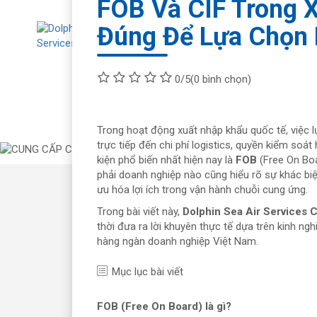
FOB Và CIF Trong 
Đúng Để Lựa Chọn 
Về chúng tôi
Tư
0/5
(0 bình chọn)
Trong hoạt động xuất nhập khẩu quốc tế, việc 
trực tiếp đến chi phí logistics, quyền kiểm soá
kiện phổ biến nhất hiện nay là
FOB
(Free On Bo
phải doanh nghiệp nào cũng hiểu rõ sự khác biệ
ưu hóa lợi ích trong vận hành chuỗi cung ứng.
Trong bài viết này,
Dolphin Sea Air Services C
thời đưa ra lời khuyên thực tế dựa trên kinh ng
hàng ngàn doanh nghiệp Việt Nam.
Mục lục bài viết
FOB (Free On Board) là gì?