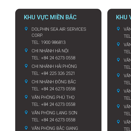
KHU VỰC MIỀN BẮC
KHU 
DOLPHIN SEA AIR SERVICES
VĂN
CORP.
TEL
TEL: 1900 986813
VĂ
CHI NHÁNH HÀ NỘI
TEL
TEL: +84 24 6273 0558
VĂ
CHI NHÁNH HẢI PHÒNG
TEL
TEL: +84 225 326 2521
VĂ
CHI NHÁNH ĐÔNG BẮC
TEL
TEL: +84 24 6273 0558
VĂN
VĂN PHÒNG PHÚ THỌ
TEL
TEL: +84 24 6273 0558
VĂ
VĂN PHÒNG LẠNG SƠN
TEL
TEL: +84 24 6273 0558
VĂ
VĂN PHÒNG BẮC GIANG
TEL