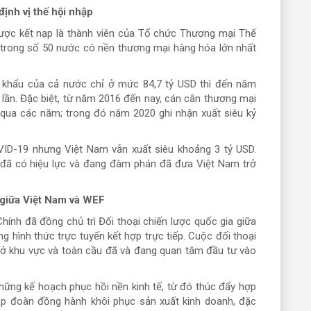
ịnh vị thế hội nhập
ợc kết nạp là thành viên của Tổ chức Thương mại Thế
 trong số 50 nước có nền thương mại hàng hóa lớn nhất
khẩu của cả nước chỉ ở mức 84,7 tỷ USD thì đến năm
7 lần. Đặc biệt, từ năm 2016 đến nay, cán cân thương mại
 qua các năm; trong đó năm 2020 ghi nhận xuất siêu kỷ
ID-19 nhưng Việt Nam vẫn xuất siêu khoảng 3 tỷ USD.
 đã có hiệu lực và đang đàm phán đã đưa Việt Nam trở
n giữa Việt Nam và WEF
ính đã đồng chủ trì Đối thoại chiến lược quốc gia giữa
g hình thức trực tuyến kết hợp trực tiếp. Cuộc đối thoại
ở khu vực và toàn cầu đã và đang quan tâm đầu tư vào
hững kế hoạch phục hồi nền kinh tế, từ đó thúc đẩy hợp
tập đoàn đồng hành khôi phục sản xuất kinh doanh, đặc