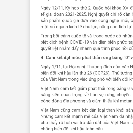
Ngày 12/11, Kỳ họp thứ 2, Quốc hội khóa XV đ
tế giai đoạn 2021-2025. Nghị quyết chỉ rõ cần h
sản phẩm quốc gia dựa vào công nghệ mới, c
một số ngành kinh tế chủ lực; nâng cao tính tự 
Trong bối cảnh quốc tế và trong nước có những 
biệt dịch bệnh COVID-19 vẫn diễn biến phức t
quyết liệt nhằm đẩy nhanh quá trình phục hồi củ
4. Cam kết đạt mức phát thải ròng bằng "0"
Ngày 1/11, tại Hội nghị Thượng đỉnh của các 
biến đổi khí hậu lần thứ 26 (COP26), Thủ tướ
của Việt Nam trong việc ứng phó với biến đổi kh
Việt Nam cam kết giảm phát thải ròng bằng 0 v
sáng kiến quan trọng về bảo vệ rừng, chuyển 
cộng đồng địa phương và giảm thiểu khí metan
Việt Nam cũng cam kết dần loại than khỏi sản
Những cam kết mạnh mẽ của Việt Nam đã nhận 
cho thấy rõ hơn vai trò dẫn dắt của Việt Nam t
chống biến đổi khí hậu toàn cầu.