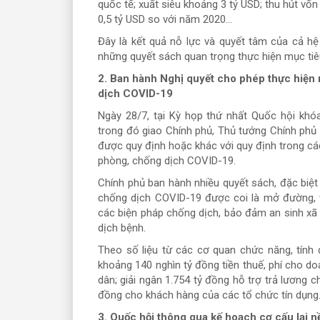
quốc tế; xuất siêu khoảng 3 tỷ USD; thu hút vốn
0,5 tỷ USD so với năm 2020...
Đây là kết quả nỗ lực và quyết tâm của cả hệ t
những quyết sách quan trọng thực hiện mục tiêu
2. Ban hành Nghị quyết cho phép thực hiện 
dịch COVID-19
Ngày 28/7, tại Kỳ họp thứ nhất Quốc hội kh
trong đó giao Chính phủ, Thủ tướng Chính phủ
được quy định hoặc khác với quy định trong cá
phòng, chống dịch COVID-19.
Chính phủ ban hành nhiều quyết sách, đặc biệ
chống dịch COVID-19 được coi là mở đường, 
các biện pháp chống dịch, bảo đảm an sinh xã 
dịch bệnh.
Theo số liệu từ các cơ quan chức năng, tính
khoảng 140 nghìn tỷ đồng tiền thuế, phí cho do
dân; giải ngân 1.754 tỷ đồng hỗ trợ trả lương c
đồng cho khách hàng của các tổ chức tín dụng.
3. Quốc hội thông qua kế hoạch cơ cấu lại n