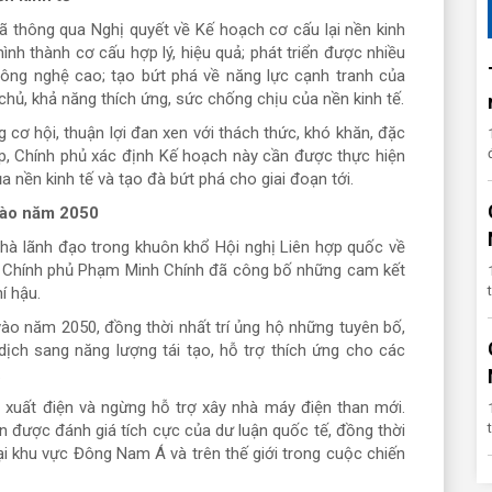
ã thông qua Nghị quyết về Kế hoạch cơ cấu lại nền kinh
ình thành cơ cấu hợp lý, hiệu quả; phát triển được nhiều
ông nghệ cao; tạo bứt phá về năng lực cạnh tranh của
chủ, khả năng thích ứng, sức chống chịu của nền kinh tế.
cơ hội, thuận lợi đan xen với thách thức, khó khăn, đặc
ạp, Chính phủ xác định Kế hoạch này cần được thực hiện
a nền kinh tế và tạo đà bứt phá cho giai đoạn tới.
 vào năm 2050
Nhà lãnh đạo trong khuôn khổ Hội nghị Liên hợp quốc về
ng Chính phủ Phạm Minh Chính đã công bố những cam kết
í hậu.
ào năm 2050, đồng thời nhất trí ủng hộ những tuyên bố,
dịch sang năng lượng tái tạo, hỗ trợ thích ứng cho các
.
 xuất điện và ngừng hỗ trợ xây nhà máy điện than mới.
được đánh giá tích cực của dư luận quốc tế, đồng thời
ại khu vực Đông Nam Á và trên thế giới trong cuộc chiến