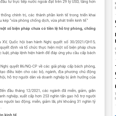
 đầu tư trực tiếp nước ngoài đạt trên 29 tỷ USD, tăng hơn
hống chính trị, các thành phần kinh tế trong triển khai
 kép "vừa phòng chống dịch, vừa phát triển kinh tế."
một số biện pháp chưa có tiền lệ hỗ trợ phòng, chống
óa XV, Quốc hội ban hành Nghị quyết số 30/2021/QH15;
 quyết định và tổ chức thực hiện một số biện pháp chưa
c luật, pháp lệnh hiện hành để đáp ứng yêu cầu cấp bách
t Nghị quyết 86/NQ-CP về các giải pháp cấp bách phòng,
tạo điều kiện cho các bộ, ngành, địa phương chủ động
hội, hỗ trợ người dân và doanh nghiệp bị ảnh hưởng của
 đến đầu tháng 12/2021, các ngành đã miễn, giảm, giãn
anh nghiệp; xuất cấp hơn 253 nghìn tấn gạo hỗ trợ người
ho người lao động; miễn, giảm lãi, phí khoảng 31 nghìn tỷ
..
ền kinh tế