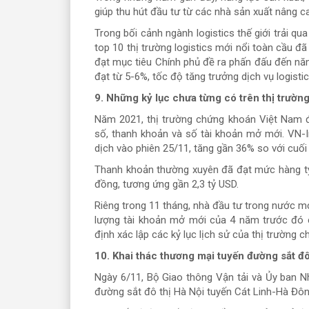
giúp thu hút đầu tư từ các nhà sản xuất nâng cao
Trong bối cảnh ngành logistics thế giới trải q
top 10 thị trường logistics mới nổi toàn cầu đ
đạt mục tiêu Chính phủ đề ra phấn đấu đến nă
đạt từ 5-6%, tốc độ tăng trưởng dịch vụ logisti
9. Những kỷ lục chưa từng có trên thị trườ
Năm 2021, thị trường chứng khoán Việt Nam đ
số, thanh khoản và số tài khoản mở mới. VN-I
dịch vào phiên 25/11, tăng gần 36% so với cuố
Thanh khoản thường xuyên đã đạt mức hàng tỷ U
đồng, tương ứng gần 2,3 tỷ USD.
Riêng trong 11 tháng, nhà đầu tư trong nước m
lượng tài khoản mở mới của 4 năm trước đó c
định xác lập các kỷ lục lịch sử của thị trường
10. Khai thác thương mại tuyến đường sắt đô
Ngày 6/11, Bộ Giao thông Vận tải và Ủy ban N
đường sắt đô thị Hà Nội tuyến Cát Linh-Hà Đôn