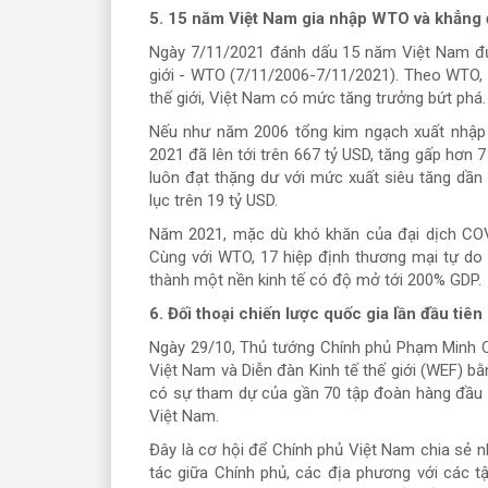
5. 15 năm Việt Nam gia nhập WTO và khẳng đ
Ngày 7/11/2021 đánh dấu 15 năm Việt Nam đư
giới - WTO (7/11/2006-7/11/2021). Theo WTO,
thế giới, Việt Nam có mức tăng trưởng bứt phá.
Nếu như năm 2006 tổng kim ngạch xuất nhập 
2021 đã lên tới trên 667 tỷ USD, tăng gấp hơn 
luôn đạt thặng dư với mức xuất siêu tăng dần
lục trên 19 tỷ USD.
Năm 2021, mặc dù khó khăn của đại dịch COV
Cùng với WTO, 17 hiệp định thương mại tự do
thành một nền kinh tế có độ mở tới 200% GDP.
6. Đối thoại chiến lược quốc gia lần đầu tiê
Ngày 29/10, Thủ tướng Chính phủ Phạm Minh Ch
Việt Nam và Diễn đàn Kinh tế thế giới (WEF) bằn
có sự tham dự của gần 70 tập đoàn hàng đầu 
Việt Nam.
Đây là cơ hội để Chính phủ Việt Nam chia sẻ n
tác giữa Chính phủ, các địa phương với các 