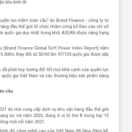
ặc khu kinh tế.
 quyền lực mềm toàn cầu" do Brand Finance - công ty tư
p hàng đầu thế giới tổ chức nhằm công bố Báo cáo chỉ số
là quốc gia duy nhất trong khối ASEAN được nâng hạng
 (Brand Finance Global Soft Power Index Report) năm
2,5 điểm, thay đổi từ 50/60 lên 47/105 quốc gia được xếp
 đã phát huy tương đối tốt mọi khía cạnh của quyền lực
u quốc gia Việt Nam và các thương hiệu sản phẩm hàng
àn cầu
2021 do nhà cung cấp dịch vụ kho vận hàng đầu thế giới
hạng so với năm 2020, đứng ở vị trí thứ 8 trong top 10
rường mới nổi năm 2021.
 trình độ công nghệ cao của Việt Nam đã tăng đáng kể,