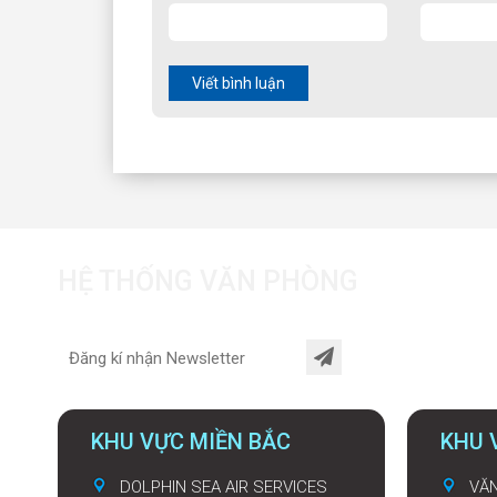
Viết bình luận
HỆ THỐNG VĂN PHÒNG
KHU VỰC MIỀN BẮC
KHU 
DOLPHIN SEA AIR SERVICES
VĂN