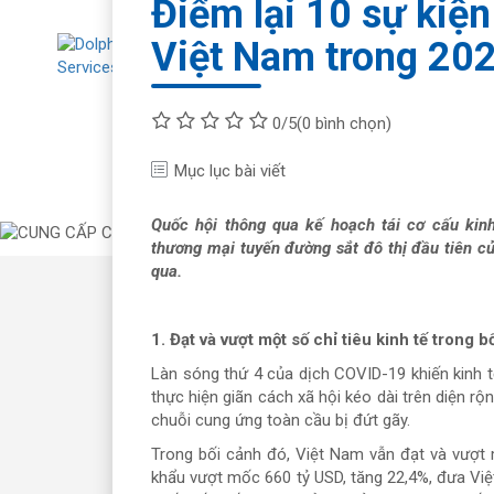
Điểm lại 10 sự kiện
Việt Nam trong 20
Về chúng tôi
Tư
0/5
(0 bình chọn)
Mục lục bài viết
Quốc hội thông qua kế hoạch tái cơ cấu kin
thương mại tuyến đường sắt đô thị đầu tiên củ
qua.
1. Đạt và vượt một số chỉ tiêu kinh tế tron
Làn sóng thứ 4 của dịch COVID-19 khiến kinh tế
thực hiện giãn cách xã hội kéo dài trên diện rộ
chuỗi cung ứng toàn cầu bị đứt gãy.
Trong bối cảnh đó, Việt Nam vẫn đạt và vượt m
khẩu vượt mốc 660 tỷ USD, tăng 22,4%, đưa Vi