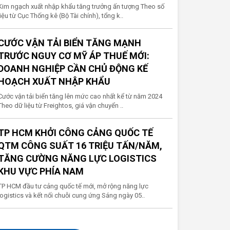
Kim ngạch xuất nhập khẩu tăng trưởng ấn tượng Theo số
liệu từ Cục Thống kê (Bộ Tài chính), tổng k..
CƯỚC VẬN TẢI BIỂN TĂNG MẠNH
TRƯỚC NGUY CƠ MỸ ÁP THUẾ MỚI:
DOANH NGHIỆP CẦN CHỦ ĐỘNG KẾ
HOẠCH XUẤT NHẬP KHẨU
Cước vận tải biển tăng lên mức cao nhất kể từ năm 2024
Theo dữ liệu từ Freightos, giá vận chuyển ..
TP HCM KHỞI CÔNG CẢNG QUỐC TẾ
QTM CÔNG SUẤT 16 TRIỆU TẤN/NĂM,
TĂNG CƯỜNG NĂNG LỰC LOGISTICS
KHU VỰC PHÍA NAM
TP HCM đầu tư cảng quốc tế mới, mở rộng năng lực
logistics và kết nối chuỗi cung ứng Sáng ngày 05..