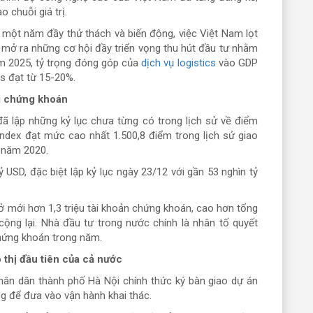
 chuỗi giá trị.
ua một năm đầy thử thách và biến động, việc Việt Nam lọt
ã mở ra những cơ hội đầy triển vọng thu hút đầu tư nhằm
m 2025, tỷ trọng đóng góp của
dịch vụ logistics
vào GDP
cs đạt từ 15-20%.
ng chứng khoán
ã lập những kỷ lục chưa từng có trong lịch sử về điểm
ndex đạt mức cao nhất 1.500,8 điểm trong lịch sử giao
i năm 2020.
SD, đặc biệt lập kỷ lục ngày 23/12 với gần 53 nghìn tỷ
ở mới hơn 1,3 triệu tài khoản chứng khoán, cao hơn tổng
ộng lại. Nhà đầu tư trong nước chính là nhân tố quyết
 chứng khoán trong năm.
 thị đầu tiên của cả nước
hân dân thành phố Hà Nội chính thức ký bàn giao dự án
g để đưa vào vận hành khai thác.