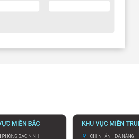
VỰC MIỀN BẮC
KHU VỰC MIỀN TR
 PHÒNG BẮC NINH
CHI NHÁNH ĐÀ NẴNG