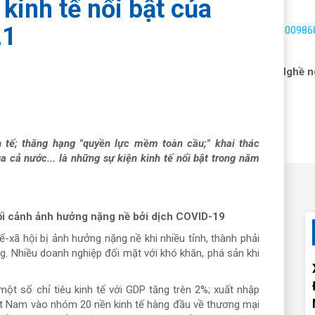
 kinh tế nổi bật của
21
Hotline:
1900986
 vấn hải quan
Dịch vụ
Nhận báo giá
Tin tức
Nghề n
h tế; thăng hạng "quyền lực mềm toàn cầu;" khai thác
a cả nước... là những sự kiện kinh tế nổi bật trong năm
g bối cảnh ảnh hưởng nặng nề bởi dịch COVID-19
-xã hội bị ảnh hưởng nặng nề khi nhiều tỉnh, thành phải
ng. Nhiều doanh nghiệp đối mặt với khó khăn, phá sản khi
ột số chỉ tiêu kinh tế với GDP tăng trên 2%; xuất nhập
ệt Nam vào nhóm 20 nền kinh tế hàng đầu về thương mại