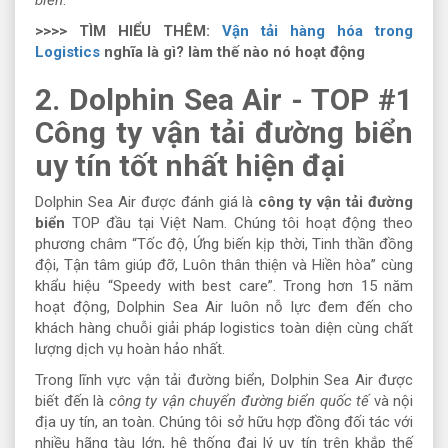
biển
.
>>>> TÌM HIỂU THÊM:
Vận tải hàng hóa trong
Logistics
nghĩa là gì? làm thế nào nó hoạt động
2. Dolphin Sea Air - TOP #1
Công ty vận tải đường biển
uy tín tốt nhất hiện đại
Dolphin Sea Air được đánh giá là
công ty vận tải đường
biển
TOP đầu tại Việt Nam. Chúng tôi hoạt động theo
phương châm “Tốc độ, Ứng biến kịp thời, Tinh thần đồng
đội, Tận tâm giúp đỡ, Luôn thân thiện và Hiền hòa” cùng
khẩu hiệu “Speedy with best care”. Trong hơn 15 năm
hoạt động, Dolphin Sea Air luôn nỗ lực đem đến cho
khách hàng chuỗi giải pháp logistics toàn diện cùng chất
lượng dịch vụ hoàn hảo nhất.
Trong lĩnh vực vận tải đường biển, Dolphin Sea Air được
biết đến là
công ty vận chuyển đường biển quốc tế
và nội
địa uy tín, an toàn. Chúng tôi sở hữu hợp đồng đối tác với
nhiều hãng tàu lớn, hệ thống đại lý uy tín trên khắp thế