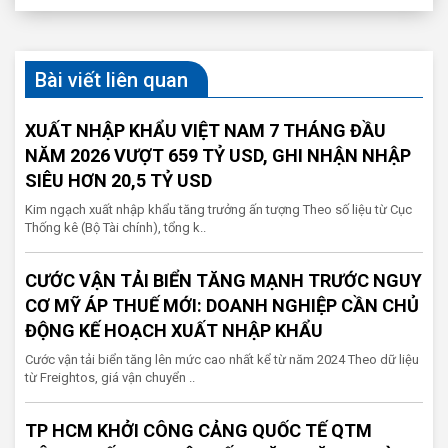
Bài viết liên quan
XUẤT NHẬP KHẨU VIỆT NAM 7 THÁNG ĐẦU
NĂM 2026 VƯỢT 659 TỶ USD, GHI NHẬN NHẬP
SIÊU HƠN 20,5 TỶ USD
Kim ngạch xuất nhập khẩu tăng trưởng ấn tượng Theo số liệu từ Cục
Thống kê (Bộ Tài chính), tổng k..
CƯỚC VẬN TẢI BIỂN TĂNG MẠNH TRƯỚC NGUY
CƠ MỸ ÁP THUẾ MỚI: DOANH NGHIỆP CẦN CHỦ
ĐỘNG KẾ HOẠCH XUẤT NHẬP KHẨU
Cước vận tải biển tăng lên mức cao nhất kể từ năm 2024 Theo dữ liệu
từ Freightos, giá vận chuyển ..
TP HCM KHỞI CÔNG CẢNG QUỐC TẾ QTM