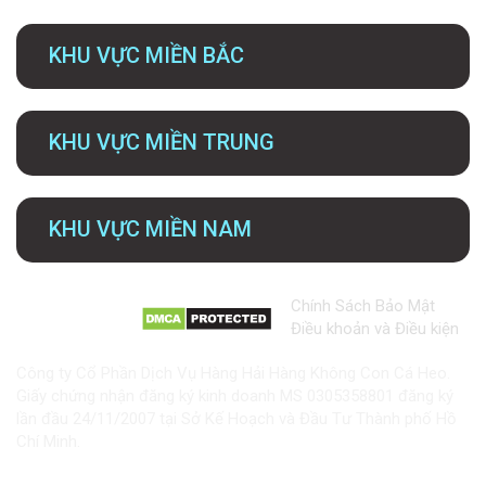
KHU VỰC MIỀN BẮC
KHU VỰC MIỀN TRUNG
KHU VỰC MIỀN NAM
Chính Sách Bảo Mật
Điều khoản và Điều kiện
Công ty Cổ Phần Dịch Vụ Hàng Hải Hàng Không Con Cá Heo.
Giấy chứng nhận đăng ký kinh doanh MS 0305358801 đăng ký
lần đầu 24/11/2007 tại Sở Kế Hoạch và Đầu Tư Thành phố Hồ
Chí Minh.