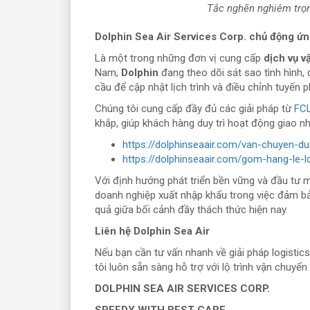
Tắc nghẽn nghiêm trọn
Dolphin Sea Air Services Corp. chủ động ứ
Là một trong những đơn vị cung cấp
dịch vụ 
Nam,
Dolphin
đang theo dõi sát sao tình hình,
cầu để cập nhật lịch trình và điều chỉnh tuyến
Chúng tôi cung cấp đầy đủ các giải pháp từ
FC
khắp, giúp khách hàng duy trì hoạt động giao n
https://dolphinseaair.com/van-chuyen-du
https://dolphinseaair.com/gom-hang-le-l
Với định hướng phát triển bền vững và đầu tư
doanh nghiệp xuất nhập khẩu trong việc đảm bảo 
quả giữa bối cảnh đầy thách thức hiện nay.
Liên hệ Dolphin Sea Air
Nếu bạn cần tư vấn nhanh về giải pháp logistic
tôi luôn sẵn sàng hỗ trợ với lộ trình vận chuyển
DOLPHIN SEA AIR SERVICES CORP.
SPEEDY WITH BEST CARE