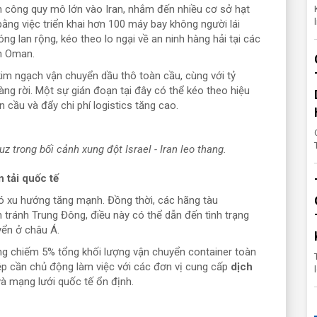
ấn công quy mô lớn vào Iran, nhắm đến nhiều cơ sở hạt
bằng việc triển khai hơn 100 máy bay không người lái
g lan rộng, kéo theo lo ngại về an ninh hàng hải tại các
h Oman.
im ngạch vận chuyển dầu thô toàn cầu, cùng với tỷ
àng rời. Một sự gián đoạn tại đây có thể kéo theo hiệu
cầu và đẩy chi phí logistics tăng cao.
 trong bối cảnh xung đột Israel - Iran leo thang.
 tải quốc tế
ó xu hướng tăng mạnh. Đồng thời, các hãng tàu
n tránh Trung Đông, điều này có thể dẫn đến tình trạng
yển ở châu Á.
ông chiếm 5% tổng khối lượng vận chuyển container toàn
ệp cần chủ động làm việc với các đơn vị cung cấp
dịch
và mạng lưới quốc tế ổn định.