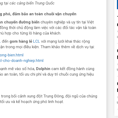
g tại các cảng biển Trung Quốc
ng phó, đảm bảo an toàn chuỗi vận chuyển
vận chuyển đường biển
chuyên nghiệp và uy tín tại Việt
 đồng thời chủ động làm việc với các đối tác vận tải toàn
 phù hợp cho từng lô hàng của khách.
L
đến
gom hàng lẻ
LCL
với mạng lưới khai thác rộng
hận trong mọi điều kiện. Tham khảo thêm về dịch vụ tại:
ong-bien.html
cl-cho-doanh-nghiep.html
 mạnh mẽ vào số hóa,
Dolphin
cam kết đồng hành cùng
an toàn, tối ưu chi phí và duy trì chuỗi cung ứng hiệu
s trong bối cảnh xung đột Trung Đông, đội ngũ của chúng
 tối ưu và kế hoạch ứng phó linh hoạt.