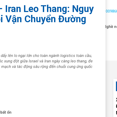
– Iran Leo Thang: Nguy
Hotline:
1900986
ỗi Vận Chuyển Đường
 vấn hải quan
Dịch vụ
Nhận báo giá
Tin tức
Nghề n
 dấy lên lo ngại lớn cho toàn ngành logistics toàn cầu,
c xung đột giữa Israel và Iran ngày càng leo thang, đe
t mạch và tác động sâu rộng đến chuỗi cung ứng quốc
 bất ổn