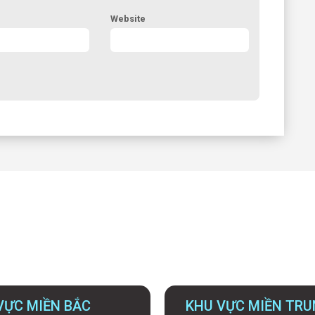
Website
VỰC MIỀN BẮC
KHU VỰC MIỀN TR