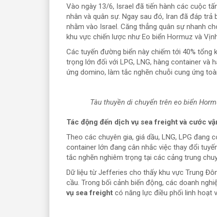
Vào ngày 13/6, Israel đã tiến hành các cuộc t
nhân và quân sự. Ngay sau đó, Iran đã đáp trả 
nhằm vào Israel. Căng thẳng quân sự nhanh chón
khu vực chiến lược như Eo biển Hormuz và Vịn
Các tuyến đường biển này chiếm tới 40% tổng k
trọng lớn đối với LPG, LNG, hàng container và h
ứng domino, làm tắc nghẽn chuỗi cung ứng toàn 
Tàu thuyền di chuyển trên eo biển Hormuz
Tác động đến dịch vụ sea freight và cước vận
Theo các chuyên gia, giá dầu, LNG, LPG đang c
container lớn đang cân nhắc việc thay đổi tuyế
tắc nghẽn nghiêm trọng tại các cảng trung chu
Dữ liệu từ Jefferies cho thấy khu vực Trung Đ
cầu. Trong bối cảnh biến động, các doanh nghi
vụ sea freight
có năng lực điều phối linh hoạt 