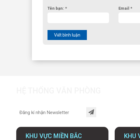
Tên bạn: *
Email *
Viết bình luận
HỆ THỐNG VĂN PHÒNG
KHU VỰC MIỀN BẮC
KHU 