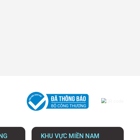
UNG
KHU VỰC MIỀN NAM