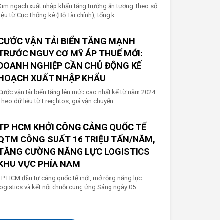
Kim ngạch xuất nhập khẩu tăng trưởng ấn tượng Theo số
liệu từ Cục Thống kê (Bộ Tài chính), tổng k..
CƯỚC VẬN TẢI BIỂN TĂNG MẠNH
TRƯỚC NGUY CƠ MỸ ÁP THUẾ MỚI:
DOANH NGHIỆP CẦN CHỦ ĐỘNG KẾ
HOẠCH XUẤT NHẬP KHẨU
Cước vận tải biển tăng lên mức cao nhất kể từ năm 2024
Theo dữ liệu từ Freightos, giá vận chuyển ..
TP HCM KHỞI CÔNG CẢNG QUỐC TẾ
QTM CÔNG SUẤT 16 TRIỆU TẤN/NĂM,
TĂNG CƯỜNG NĂNG LỰC LOGISTICS
KHU VỰC PHÍA NAM
TP HCM đầu tư cảng quốc tế mới, mở rộng năng lực
logistics và kết nối chuỗi cung ứng Sáng ngày 05..