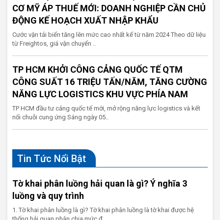
CƠ MỸ ÁP THUẾ MỚI: DOANH NGHIỆP CẦN CHỦ
ĐỘNG KẾ HOẠCH XUẤT NHẬP KHẨU
Cước vận tải biển tăng lên mức cao nhất kể từ năm 2024 Theo dữ liệu
từ Freightos, giá vận chuyển ..
TP HCM KHỞI CÔNG CẢNG QUỐC TẾ QTM
CÔNG SUẤT 16 TRIỆU TẤN/NĂM, TĂNG CƯỜNG
NĂNG LỰC LOGISTICS KHU VỰC PHÍA NAM
TP HCM đầu tư cảng quốc tế mới, mở rộng năng lực logistics và kết
nối chuỗi cung ứng Sáng ngày 05..
Tin Tức Nổi Bật
Tờ khai phân luồng hải quan là gì? Ý nghĩa 3
luồng và quy trình
1. Tờ khai phân luồng là gì? Tờ khai phân luồng là tờ khai được hệ
thống hải quan phân chia mức đ..