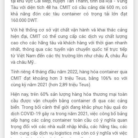
tại khu vực Cái Mép, huyện Tân Thành, tỉnh Bà Rịa - Vũng
Tàu với diện tích 48 ha. CMIT có cầu cảng dài 600 m, có
khả năng đón các tàu container có trọng tải lớn đạt
160.000 DWT.
Với hệ thống cơ sở vật chất vận hành và khai thác cảng
hiện đại, CMIT có thể cung cấp các dịch vụ chất lượng
cao cho các hãng tàu và khách hàng với thời gian nhanh
nhất, thông qua các tuyến vận chuyển quốc tế trực tiếp
từ Việt Nam đến các thị trường lớn như châu Á, châu Âu
và châu Mỹ…
Tính riêng 4 tháng đầu năm 2022, hàng hóa container qua
CMIT đạt khoảng hơn 3 triệu Teus, bằng 106% so với
cùng kỳ năm 2021 (hơn 2,89 triệu Teus).
Hiện nay, trên 60% sản lượng hàng hóa thương mại toàn
cầu được vận chuyển bằng container đi qua các cảng
biển. Trong bối cảnh thế giới đang khắc phục hậu quả do
dịch COVID-19 gây ra trong năm 2021, việc công bố bảng
xếp hạng các cảng container toàn cầu có ý nghĩa quan
trọng đối với các nhà xuất nhập khẩu, các hãng tàu, các
bên cung cấp dịch vụ logistics mà còn có ý nghĩa với việc