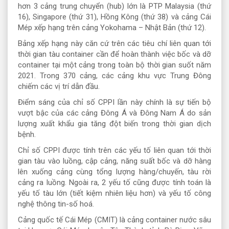
hơn 3 cảng trung chuyển (hub) lớn là PTP Malaysia (thứ
16), Singapore (thứ 31), Hồng Kông (thứ 38) và cảng Cái
Mép xếp hạng trên cảng Yokohama – Nhật Bản (thứ 12).
Bảng xếp hạng này căn cứ trên các tiêu chí liên quan tới
thời gian tàu container cần để hoàn thành việc bốc và dỡ
container tại một cảng trong toàn bộ thời gian suốt năm
2021. Trong 370 cảng, các cảng khu vực Trung Đông
chiếm các vị trí dẫn đầu.
Điểm sáng của chỉ số CPPI lần này chính là sự tiến bộ
vượt bậc của các cảng Đông Á và Đông Nam Á do sản
lượng xuất khẩu gia tăng đột biến trong thời gian dịch
bệnh.
Chỉ số CPPI được tính trên các yếu tố liên quan tới thời
gian tàu vào luồng, cập cảng, năng suất bốc và dỡ hàng
lên xuống cảng cùng tổng lượng hàng/chuyến, tàu rời
cảng ra luồng. Ngoài ra, 2 yếu tố cũng được tính toán là
yếu tố tàu lớn (tiết kiệm nhiên liệu hơn) và yếu tố công
nghệ thông tin-số hoá.
Cảng quốc tế Cái Mép (CMIT) là cảng container nước sâu