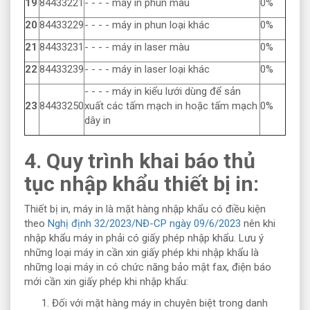
19
84433221
- - - - máy in phun màu
0%
20
84433229
- - - - máy in phun loại khác
0%
21
84433231
- - - - máy in laser màu
0%
22
84433239
- - - - máy in laser loại khác
0%
- - - - máy in kiểu lưới dùng để sản
23
84433250
xuất các tấm mạch in hoặc tấm mạch
0%
dây in
4. Quy trình khai báo thủ
tục nhập khẩu thiết bị in:
Thiết bị in, máy in là mặt hàng nhập khẩu có điều kiện
theo
Nghị định 32/2023/NĐ-CP ngày 09/6/2023
nên khi
nhập khẩu máy in phải có giấy phép nhập khẩu. Lưu ý
những loại máy in cần xin giấy phép khi nhập khẩu là
những loại máy in có chức năng bảo mật fax, điện báo
mới cần xin giấy phép khi nhập khẩu:
Đối với mặt hàng máy in chuyên biệt trong danh