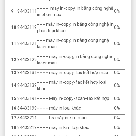
- - - - máy in-copy, in bằng công nghệ
9
84433111
0%
in phun màu
- - - máy in-copy, in bằng công nghệ in
10
84433119
0%
phun loại khác
- - -
máy in-copy, in bằng công nghệ
11
84433121
0%
laser màu
- - - -
máy in-copy, in bằng công nghệ
12
84433129
0%
laser màu
13
84433131
- - - -
máy in-copy-fax kết hợp màu
0%
- - - - máy in-copy-fax kết hợp loại
14
84433139
0%
khác
15
84433191
- - - - Máy in-copy-scan-fax kết hợp
0%
16
84433199
- - - - máy in loại khác
0%
17
84433211
- - - - hs máy in kim màu
0%
18
84433219
- - - - máy in kim loại khác
0%