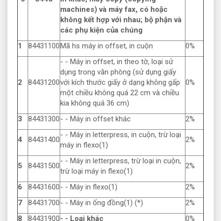
machines) và máy fax, có hoặc
không kết hợp với nhau; bộ phận và
các phụ kiện của chúng
1
84431100
Mã hs máy in offset, in cuộn
0%
- - Máy in offset, in theo tờ, loại sử
dụng trong văn phòng (sử dụng giấy
2
84431200
với kích thước giấy ở dạng không gấp
0%
một chiều không quá 22 cm và chiều
kia không quá 36 cm)
3
84431300
- - Máy in offset khác
2%
- - Máy in letterpress, in cuộn, trừ loại
4
84431400
2%
máy in flexo(1)
- - Máy in letterpress, trừ loại in cuộn,
5
84431500
2%
trừ loại máy in flexo(1)
6
84431600
- - Máy in flexo(1)
2%
7
84431700
- - Máy in ống đồng(1) (*)
2%
8
84431900
- - Loại khác
0%