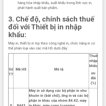
hàng hóa nhập khẩu, xuất khẩu trong lĩnh vực in,
phát hành xuất bản phẩm;
3. Chế độ, chính sách thuế
đối với Thiết bị in nhập
khẩu:
Máy in, thiết bị in tùy theo công nghệ in, chức năng in có
thể phân loại vào các mã HS dưới đây:
Thuế
nhập
khẩu
Số
Mã HS
Mô tả
ưu
TT
đãi
(%)
Máy in sử dụng các bộ phận in như
khuôn in (bát chữ), ống in và các bộ
phận in khác của nhóm 84.42; máy
0
8443
in khác, máy copy (copying