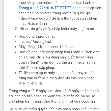
mục hàng hóa nhập khẩu thiết bị in ban hành theo
Thông tư số 22/2018/TT-BTTTT
, doanh nghiệp tiến
hành nộp hồ sơ trên trang một cửa quốc gia:
https://vnsw.gov.vn/ để làm thủ tục xin giấy phép
nhập khẩu máy in.
Hồ sơ xin giấy phép nhập khẩu máy in gồm có:
Hợp đồng thương mại;
Invoice/Packing List;
Giấy đăng ký kinh doanh: 1 bản sao;
Đơn đề nghị cấp phép nhập khẩu máy in (trên đơn
ghi rõ mục đích “sử dụng sản xuất” hoặc “kinh
doanh (bán)”) trên đơn có thể ghi nhiều máy trên
một đơn xin cấp phép;
Tài liệu catalogue máy in, tem nhãn máy in…của
từng loại thiết bị in theo đơn xin cấp phép nhập
khẩu thiết bị in.
Trong vòng từ 3-5 ngày làm việc, kể từ ngày nhận đủ hồ
sơ, cán bộ tiếp nhận sẽ kiểm tra và phản hồi về hồ sơ
giấy phép trên trang cổng thông tin một cửa Quốc gia.
Cơ quan có thẩm quyền cấp giấy phép nhập khẩu thiết bị