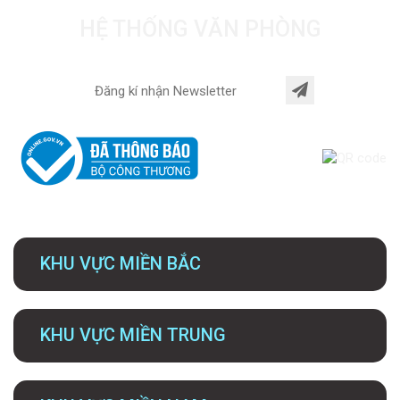
HỆ THỐNG VĂN PHÒNG
KHU VỰC MIỀN BẮC
KHU VỰC MIỀN TRUNG