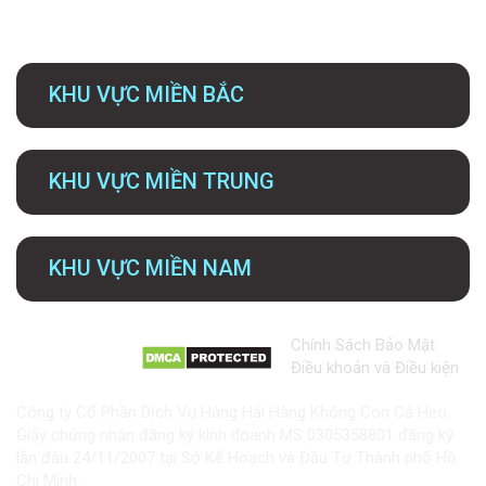
KHU VỰC MIỀN BẮC
KHU VỰC MIỀN TRUNG
KHU VỰC MIỀN NAM
Chính Sách Bảo Mật
Điều khoản và Điều kiện
Công ty Cổ Phần Dịch Vụ Hàng Hải Hàng Không Con Cá Heo.
Giấy chứng nhận đăng ký kinh doanh MS 0305358801 đăng ký
lần đầu 24/11/2007 tại Sở Kế Hoạch và Đầu Tư Thành phố Hồ
Chí Minh.