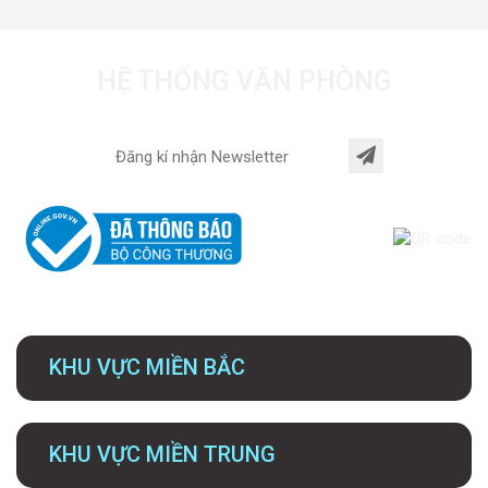
HỆ THỐNG VĂN PHÒNG
KHU VỰC MIỀN BẮC
KHU VỰC MIỀN TRUNG