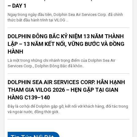
– DAY 1
Ngay trong ngày đầu tiên, Dolphin Sea Air Services Corp. đã chính
thức bắt đầu hành trình tại VILOG ..
DOLPHIN ĐÔNG BẮC KỶ NIỆM 13 NĂM THÀNH
LẬP – 13 NĂM KẾT NỐI, VỮNG BƯỚC VÀ ĐỒNG
HÀNH
Là một trong những chi nhánh trọng điểm của Dolphin Sea Air
Services Corp., Dolphin Đông Bắc đã khôn..
DOLPHIN SEA AIR SERVICES CORP. HÂN HẠNH
THAM GIA VILOG 2026 – HẸN GẶP TẠI GIAN
HÀNG C139–140
Đây là cơ hội để Dolphin gặp gỡ, kết nối với khách hàng, đối tác trong
và ngoài nước, đồng thời giới..