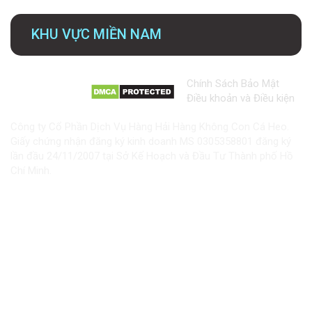
KHU VỰC MIỀN NAM
Chính Sách Bảo Mật
Điều khoản và Điều kiện
Công ty Cổ Phần Dịch Vụ Hàng Hải Hàng Không Con Cá Heo.
Giấy chứng nhận đăng ký kinh doanh MS 0305358801 đăng ký
lần đầu 24/11/2007 tại Sở Kế Hoạch và Đầu Tư Thành phố Hồ
Chí Minh.