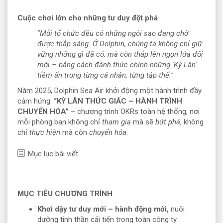
Cuộc chơi lớn cho những tư duy đột phá
"Mỗi tổ chức đều có những ngôi sao đang chờ
được thắp sáng. Ở Dolphin, chúng ta không chỉ giữ
vững những gì đã có, mà còn thắp lên ngọn lửa đổi
mới – bằng cách đánh thức chính những 'Kỳ Lân'
tiềm ẩn trong từng cá nhân, từng tập thể."
Năm 2025, Dolphin Sea Air khởi động một hành trình đầy
cảm hứng:
“KỲ LÂN THỨC GIẤC – HÀNH TRÌNH
CHUYỂN HÓA”
– chương trình OKRs toàn hệ thống, nơi
mỗi phòng ban không chỉ
tham gia
mà sẽ
bứt phá
, không
chỉ
thực hiện
mà còn
chuyển hóa
.
Mục lục bài viết
MỤC TIÊU CHƯƠNG TRÌNH
Khơi dậy tư duy mới – hành động mới,
nuôi
dưỡng tinh thần cải tiến trong toàn công ty.