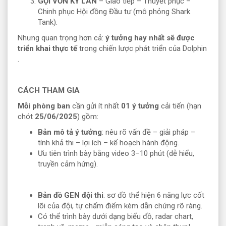
GỌI VỐN KỲ LÂN
– Giao tiếp – Thuyết phục –
Chinh phục Hội đồng Đầu tư (mô phỏng Shark
Tank).
Nhưng quan trọng hơn cả:
ý tưởng hay nhất sẽ được
triển khai thực tế
trong chiến lược phát triển của Dolphin
.
CÁCH THAM GIA
Mỗi phòng ban
cần gửi ít nhất
01 ý tưởng
cải tiến (hạn
chót
25/06/2025
) gồm:
Bản mô tả ý tưởng
: nêu rõ vấn đề – giải pháp –
tính khả thi – lợi ích – kế hoạch hành động.
Ưu tiên trình bày bằng video 3–10 phút (dễ hiểu,
truyền cảm hứng).
Bản đồ GEN đội thi
: sơ đồ thể hiện 6 năng lực cốt
lõi của đội, tự chấm điểm kèm dẫn chứng rõ ràng.
Có thể trình bày dưới dạng biểu đồ, radar chart,