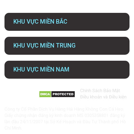
KHU VỰC MIỀN BẮC
KHU VỰC MIỀN TRUNG
KHU VỰC MIỀN NAM
Chính Sách Bảo Mật
Điều khoản và Điều kiện
Công ty Cổ Phần Dịch Vụ Hàng Hải Hàng Không Con Cá Heo.
Giấy chứng nhận đăng ký kinh doanh MS 0305358801 đăng ký
lần đầu 24/11/2007 tại Sở Kế Hoạch và Đầu Tư Thành phố Hồ
Chí Minh.