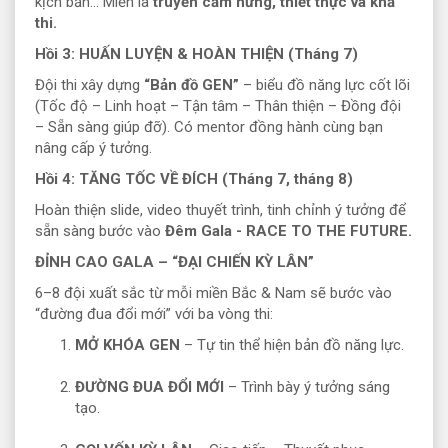
kịch bản... Miễn là
truyền cảm hứng, thiết thực và khả
thi.
Hồi 3: HUẤN LUYỆN & HOÀN THIỆN (Tháng 7)
Đội thi xây dựng
“Bản đồ GEN”
– biểu đồ năng lực cốt lõi
(Tốc độ – Linh hoạt – Tận tâm – Thân thiện – Đồng đội
– Sẵn sàng giúp đỡ). Có mentor đồng hành cùng bạn
nâng cấp ý tưởng.
Hồi 4: TĂNG TỐC VỀ ĐÍCH (Tháng 7, tháng 8)
Hoàn thiện slide, video thuyết trình, tinh chỉnh ý tưởng để
sẵn sàng bước vào
Đêm Gala - RACE TO THE FUTURE.
ĐỈNH CAO GALA – “ĐẠI CHIẾN KỲ LÂN”
6–8 đội xuất sắc từ mỗi miền Bắc & Nam sẽ bước vào
“đường đua đổi mới” với ba vòng thi:
MỞ KHÓA GEN
– Tự tin thể hiện bản đồ năng lực.
ĐƯỜNG ĐUA ĐỔI MỚI
– Trình bày ý tưởng sáng
tạo.