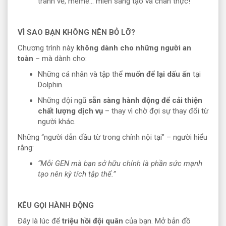
tranh vẽ, meme... miễn sáng tạo và chân thực!
VÌ SAO BẠN KHÔNG NÊN BỎ LỠ?
Chương trình này
không dành cho những người an
toàn
– mà dành cho:
Những cá nhân và tập thể
muốn để lại dấu ấn
tại
Dolphin.
Những đội ngũ
sẵn sàng hành động để cải thiện
chất lượng dịch vụ
– thay vì chờ đợi sự thay đổi từ
người khác.
Những “người dẫn đầu từ trong chính nội tại” – người hiểu
rằng:
“Mỗi GEN mà bạn sở hữu chính là phần sức mạnh
tạo nên kỳ tích tập thể.”
KÊU GỌI HÀNH ĐỘNG
Đây là lúc để
triệu hồi đội quân
của bạn. Mở bản đồ