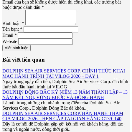
Email của bạn sẽ không được hiển thị công khai, các trường bắt
buộc được đánh dấu *
Bình luận *
Tên bạn: *
Email *
Website
Viết bình luận
Bài viết liên quan
DOLPHIN SEA AIR SERVICES CORP. CHÍNH THỨC KHAI
MẠC HÀNH TRÌNH TẠI VILOG 2026 – DAY 1
Ngay trong ngày đầu tiên, Dolphin Sea Air Services Corp. đã chính
thức bắt đầu hành trình tại VILOG ..
DOLPHIN ĐÔNG BẮC KỶ NIỆM 13 NĂM THÀNH LẬP – 13
NĂM KẾT NỐI, VỮNG BƯỚC VÀ ĐỒNG HÀNH
Là một trong những chi nhánh trọng điểm của Dolphin Sea Air
Services Corp., Dolphin Đông Bắc đã khôn..
DOLPHIN SEA AIR SERVICES CORP. HÂN HẠNH THAM
GIA VILOG 2026 – HẸN GẶP TẠI GIAN HÀNG C139–140
Đây là cơ hội để Dolphin gặp gỡ, kết nối với khách hàng, đối tác
trong và ngoài nước, đồng thời giới..