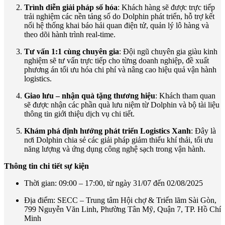
Trình diễn giải pháp số hóa
: Khách hàng sẽ được trực tiếp
trải nghiệm các nền tảng số do Dolphin phát triển, hỗ trợ kết
nối hệ thống khai báo hải quan điện tử, quản lý lô hàng và
theo dõi hành trình real-time.
Tư vấn 1:1 cùng chuyên gia
: Đội ngũ chuyên gia giàu kinh
nghiệm sẽ tư vấn trực tiếp cho từng doanh nghiệp, đề xuất
phương án tối ưu hóa chi phí và nâng cao hiệu quả vận hành
logistics.
Giao lưu – nhận quà tặng thương hiệu
: Khách tham quan
sẽ được nhận các phần quà lưu niệm từ Dolphin và bộ tài liệu
thông tin giới thiệu dịch vụ chi tiết.
Khám phá định hướng phát triển Logistics Xanh
: Đây là
nơi Dolphin chia sẻ các giải pháp giảm thiểu khí thải, tối ưu
năng lượng và ứng dụng công nghệ sạch trong vận hành.
Thông tin chi tiết sự kiện
Thời gian: 09:00 – 17:00, từ ngày 31/07 đến 02/08/2025
Địa điểm: SECC – Trung tâm Hội chợ & Triển lãm Sài Gòn,
799 Nguyễn Văn Linh, Phường Tân Mỹ, Quận 7, TP. Hồ Chí
Minh