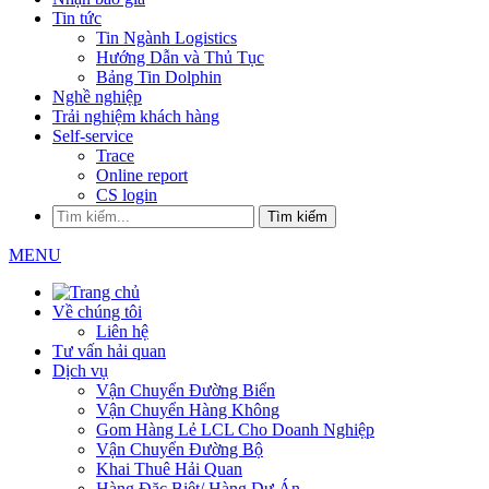
Tin tức
Tin Ngành Logistics
Hướng Dẫn và Thủ Tục
Bảng Tin Dolphin
Nghề nghiệp
Trải nghiệm khách hàng
Self-service
Trace
Online report
CS login
Tìm kiếm
MENU
Về chúng tôi
Liên hệ
Tư vấn hải quan
Dịch vụ
Vận Chuyển Đường Biển
Vận Chuyển Hàng Không
Gom Hàng Lẻ LCL Cho Doanh Nghiệp
Vận Chuyển Đường Bộ
Khai Thuê Hải Quan
Hàng Đặc Biệt/ Hàng Dự Án