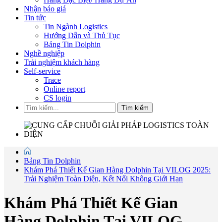
Nhận báo giá
Tin tức
Tin Ngành Logistics
Hướng Dẫn và Thủ Tục
Bảng Tin Dolphin
Nghề nghiệp
Trải nghiệm khách hàng
Self-service
Trace
Online report
CS login
Tìm kiếm
Bảng Tin Dolphin
Khám Phá Thiết Kế Gian Hàng Dolphin Tại VILOG 2025:
Trải Nghiệm Toàn Diện, Kết Nối Không Giới Hạn
Khám Phá Thiết Kế Gian
Hàng Dolphin Tại VILOG