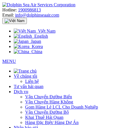
Hotline:
1900986813
Email:
info@dolphinseaair.com
Việt Nam
English
Japan
Korea
China
MENU
Về chúng tôi
Liên hệ
Tư vấn hải quan
Dịch vụ
Vận Chuyển Đường Biển
Vận Chuyển Hàng Không
Gom Hàng Lẻ LCL Cho Doanh Nghiệp
Vận Chuyển Đường Bộ
Khai Thuê Hải Quan
Hàng Đặc Biệt/ Hàng Dự Án
Nhận báo giá