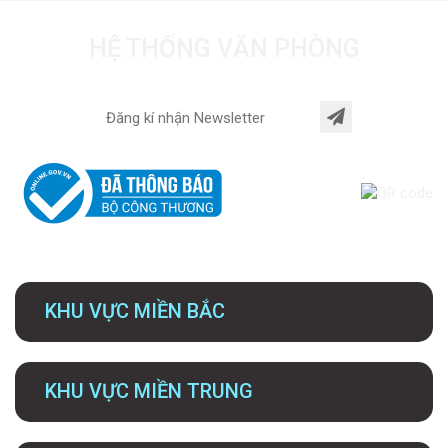
HỆ THỐNG VĂN PHÒNG
KHU VỰC MIỀN BẮC
KHU VỰC MIỀN TRUNG