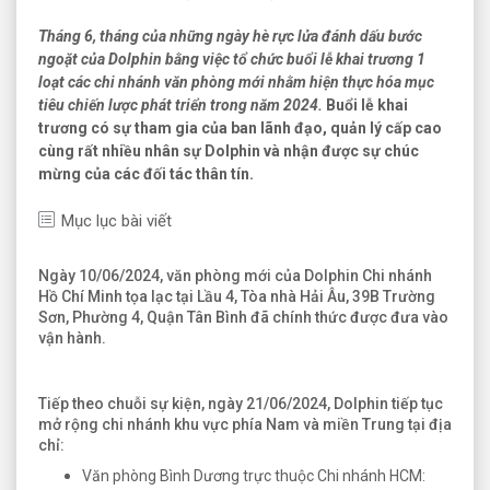
Tháng 6, tháng c
ủa những ngày hè rực lửa
đ
á
nh d
ấ
u b
ướ
c
ngo
ặ
t c
ủ
a Dolphin b
ằ
ng vi
ệ
c t
ổ
ch
ứ
c bu
ổ
i l
ễ
khai tr
ươ
ng 1
l
oạt các chi nhánh
v
ă
n ph
ò
ng m
ớ
i nh
ằ
m hi
ệ
n th
ự
c h
ó
a m
ụ
c
ti
ê
u chi
ế
n l
ượ
c ph
á
t tri
ể
n trong n
ă
m 2024.
Bu
ổ
i l
ễ
khai
tr
ươ
ng c
ó
s
ự
tham gia c
ủ
a ban l
ã
nh
đạ
o, qu
ả
n l
ý
c
ấ
p cao
c
ù
ng r
ất nhiều
nh
â
n s
ự
Dolphin v
à
nh
ậ
n
đượ
c s
ự
ch
ú
c
m
ừ
ng c
ủ
a c
á
c
đố
i t
á
c th
â
n tín.
Mục lục bài viết
Ngày 10/06/2024, văn phòng mới của Dolphin Chi nhánh
Hồ Chí Minh tọa lạc tại Lầu 4, Tòa nhà Hải Âu, 39B Trường
Sơn, Phường 4, Quận Tân Bình đã chính thức được đưa vào
vận hành.
Tiếp theo chuỗi sự kiện, ngày 21/06/2024, Dolphin tiếp tục
mở rộng chi nhánh khu vực phía Nam và miền Trung tại địa
chỉ:
Văn phòng Bình Dương trực thuộc Chi nhánh HCM: