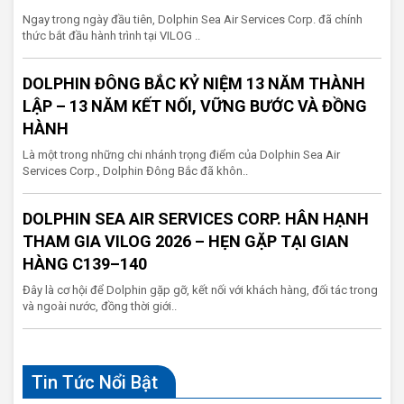
Ngay trong ngày đầu tiên, Dolphin Sea Air Services Corp. đã chính
thức bắt đầu hành trình tại VILOG ..
DOLPHIN ĐÔNG BẮC KỶ NIỆM 13 NĂM THÀNH
LẬP – 13 NĂM KẾT NỐI, VỮNG BƯỚC VÀ ĐỒNG
HÀNH
Là một trong những chi nhánh trọng điểm của Dolphin Sea Air
Services Corp., Dolphin Đông Bắc đã khôn..
DOLPHIN SEA AIR SERVICES CORP. HÂN HẠNH
THAM GIA VILOG 2026 – HẸN GẶP TẠI GIAN
HÀNG C139–140
Đây là cơ hội để Dolphin gặp gỡ, kết nối với khách hàng, đối tác trong
và ngoài nước, đồng thời giới..
Tin Tức Nổi Bật