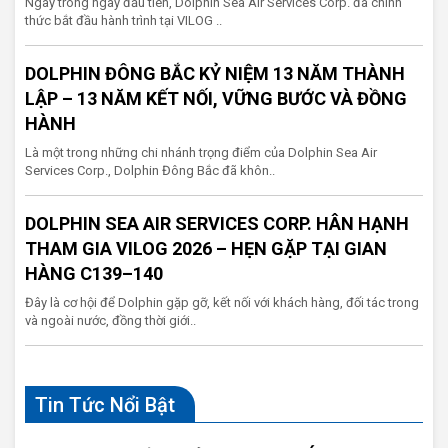
Ngay trong ngày đầu tiên, Dolphin Sea Air Services Corp. đã chính
thức bắt đầu hành trình tại VILOG ..
DOLPHIN ĐÔNG BẮC KỶ NIỆM 13 NĂM THÀNH
LẬP – 13 NĂM KẾT NỐI, VỮNG BƯỚC VÀ ĐỒNG
HÀNH
Là một trong những chi nhánh trọng điểm của Dolphin Sea Air
Services Corp., Dolphin Đông Bắc đã khôn..
DOLPHIN SEA AIR SERVICES CORP. HÂN HẠNH
THAM GIA VILOG 2026 – HẸN GẶP TẠI GIAN
HÀNG C139–140
Đây là cơ hội để Dolphin gặp gỡ, kết nối với khách hàng, đối tác trong
và ngoài nước, đồng thời giới..
Tin Tức Nổi Bật