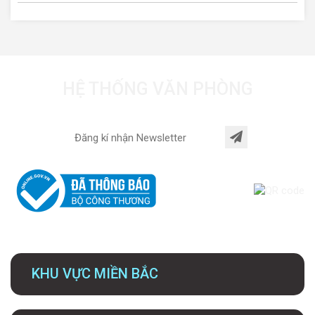
HỆ THỐNG VĂN PHÒNG
KHU VỰC MIỀN BẮC