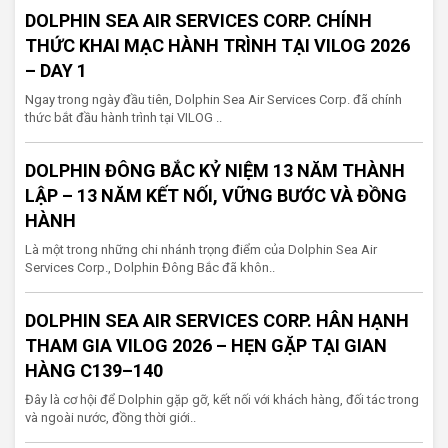
DOLPHIN SEA AIR SERVICES CORP. CHÍNH
THỨC KHAI MẠC HÀNH TRÌNH TẠI VILOG 2026
– DAY 1
Ngay trong ngày đầu tiên, Dolphin Sea Air Services Corp. đã chính
thức bắt đầu hành trình tại VILOG ..
DOLPHIN ĐÔNG BẮC KỶ NIỆM 13 NĂM THÀNH
LẬP – 13 NĂM KẾT NỐI, VỮNG BƯỚC VÀ ĐỒNG
HÀNH
Là một trong những chi nhánh trọng điểm của Dolphin Sea Air
Services Corp., Dolphin Đông Bắc đã khôn..
DOLPHIN SEA AIR SERVICES CORP. HÂN HẠNH
THAM GIA VILOG 2026 – HẸN GẶP TẠI GIAN
HÀNG C139–140
Đây là cơ hội để Dolphin gặp gỡ, kết nối với khách hàng, đối tác trong
và ngoài nước, đồng thời giới..