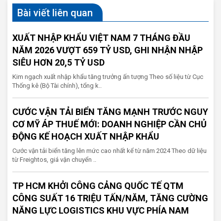
Bài viết liên quan
XUẤT NHẬP KHẨU VIỆT NAM 7 THÁNG ĐẦU
NĂM 2026 VƯỢT 659 TỶ USD, GHI NHẬN NHẬP
SIÊU HƠN 20,5 TỶ USD
Kim ngạch xuất nhập khẩu tăng trưởng ấn tượng Theo số liệu từ Cục
Thống kê (Bộ Tài chính), tổng k..
CƯỚC VẬN TẢI BIỂN TĂNG MẠNH TRƯỚC NGUY
CƠ MỸ ÁP THUẾ MỚI: DOANH NGHIỆP CẦN CHỦ
ĐỘNG KẾ HOẠCH XUẤT NHẬP KHẨU
Cước vận tải biển tăng lên mức cao nhất kể từ năm 2024 Theo dữ liệu
từ Freightos, giá vận chuyển ..
TP HCM KHỞI CÔNG CẢNG QUỐC TẾ QTM
CÔNG SUẤT 16 TRIỆU TẤN/NĂM, TĂNG CƯỜNG
NĂNG LỰC LOGISTICS KHU VỰC PHÍA NAM