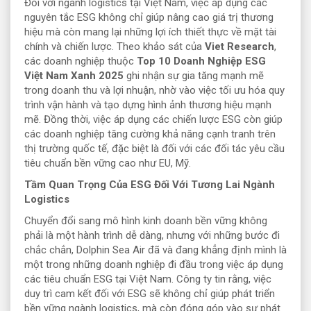
Đối với ngành logistics tại Việt Nam, việc áp dụng các
nguyên tắc ESG không chỉ giúp nâng cao giá trị thương
hiệu mà còn mang lại những lợi ích thiết thực về mặt tài
chính và chiến lược. Theo khảo sát của
Viet Research
,
các doanh nghiệp thuộc
Top 10 Doanh Nghiệp ESG
Việt Nam Xanh 2025
ghi nhận sự gia tăng mạnh mẽ
trong doanh thu và lợi nhuận, nhờ vào việc tối ưu hóa quy
trình vận hành và tạo dựng hình ảnh thương hiệu mạnh
mẽ. Đồng thời, việc áp dụng các chiến lược ESG còn giúp
các doanh nghiệp tăng cường khả năng cạnh tranh trên
thị trường quốc tế, đặc biệt là đối với các đối tác yêu cầu
tiêu chuẩn bền vững cao như EU, Mỹ.
Tầm Quan Trọng Của ESG Đối Với Tương Lai Ngành
Logistics
Chuyển đổi sang mô hình kinh doanh bền vững không
phải là một hành trình dễ dàng, nhưng với những bước đi
chắc chắn, Dolphin Sea Air đã và đang khẳng định mình là
một trong những doanh nghiệp đi đầu trong việc áp dụng
các tiêu chuẩn ESG tại Việt Nam. Công ty tin rằng, việc
duy trì cam kết đối với ESG sẽ không chỉ giúp phát triển
bền vững ngành logistics, mà còn đóng góp vào sự phát