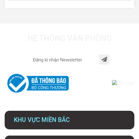
HỆ THỐNG VĂN PHÒNG
KHU VỰC MIỀN BẮC