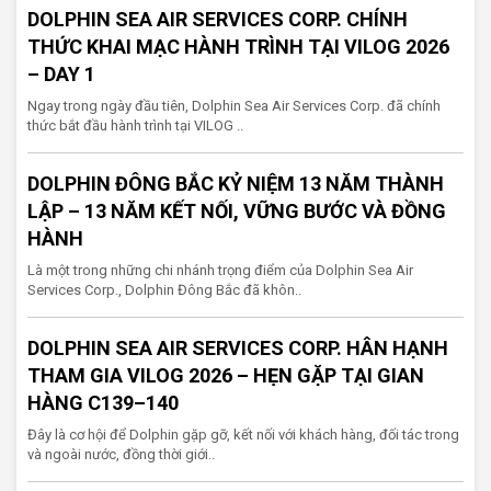
DOLPHIN SEA AIR SERVICES CORP. CHÍNH
THỨC KHAI MẠC HÀNH TRÌNH TẠI VILOG 2026
– DAY 1
Ngay trong ngày đầu tiên, Dolphin Sea Air Services Corp. đã chính
thức bắt đầu hành trình tại VILOG ..
DOLPHIN ĐÔNG BẮC KỶ NIỆM 13 NĂM THÀNH
LẬP – 13 NĂM KẾT NỐI, VỮNG BƯỚC VÀ ĐỒNG
HÀNH
Là một trong những chi nhánh trọng điểm của Dolphin Sea Air
Services Corp., Dolphin Đông Bắc đã khôn..
DOLPHIN SEA AIR SERVICES CORP. HÂN HẠNH
THAM GIA VILOG 2026 – HẸN GẶP TẠI GIAN
HÀNG C139–140
Đây là cơ hội để Dolphin gặp gỡ, kết nối với khách hàng, đối tác trong
và ngoài nước, đồng thời giới..