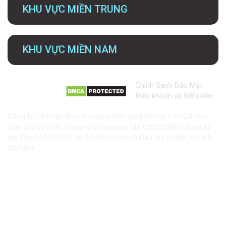
KHU VỰC MIỀN TRUNG
KHU VỰC MIỀN NAM
Chính Sách Bảo Mật
Điều khoản và Điều kiện
Công ty Cổ Phần Dịch Vụ Hàng Hải Hàng Không Con Cá Heo.
Giấy chứng nhận đăng ký kinh doanh MS 0305358801 đăng ký
lần đầu 24/11/2007 tại Sở Kế Hoạch và Đầu Tư Thành phố Hồ
Chí Minh.