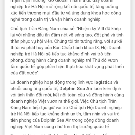
mạnh định hướng “Go Global” nhằm thúc đẩy doanh
nghiệp trẻ Hà Nội mở rộng kết nối quốc tế, tăng cường
xúc tiến thương mại, đầu tư và ứng dụng khoa học công
nghệ trong quản trị và vận hành doanh nghiệp.
Chủ tịch Trần Đăng Nam chia sẻ: “Nhiệm kỳ VIII đã khép
lại với những dấu ấn đậm nét về sáng tạo, đột phá và tinh
thần phục vụ hội viên. Chúng tôi tin tưởng rằng, với sự kế
thừa và phát huy của Ban Chấp hành khóa IX, Hội Doanh
nghiệp trẻ Hà Nội sẽ tiếp tục khẳng định vai trò tiên
phong, đồng hành cùng doanh nghiệp trẻ Thủ đô vươn
tầm quốc tế, góp phần hiện thực hóa khát vọng phát triển
của đất nước”.
Là doanh nghiệp hoạt động trong lĩnh vực
logistics
và
chuỗi cung ứng quốc tế,
Dolphin Sea Air
luôn kiên định
với tinh thần đổi mới, kết nối toàn cầu và đồng hành cùng
doanh nghiệp Việt vươn ra thế giới. Việc Chủ tịch Trần
Đăng Nam tiếp tục giữ vai trò Chủ tịch Hội Doanh nghiệp
trẻ Hà Nội tiếp tục khẳng định uy tín, tầm nhìn và vai trò
tiên phong của Dolphin Sea Air trong cộng đồng doanh
nghiệp Việt Nam cũng như trên thị trường quốc tế.