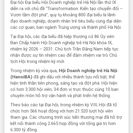
Đại hội Đại biểu Hội Doanh nghiệp trẻ Hà Nội lần thứ IX
diễn ra với chủ đề “Transformation: Kiến tạo chuyển đổi –
Vươn tầm đột phá”, quy tụ khoảng 800 đại biểu là lãnh
đạo doanh nghiệp, doanh nhân trẻ tiêu biểu cùng đại diện
các cơ quan, ban ngành Trung ương và thành phố Hà Nội.
Tại Đại hội, các đại biểu đã hiệp thương cử 86 Ủy viên
Ban Chấp hành Hội Doanh nghiệp trẻ Hà Nội khóa IX,
nhiệm kỳ 2026 – 2031. Chủ tịch Trần Đăng Nam tiếp tục
nhận được sự tín nhiệm cao để đảm nhiệm vai trò Chủ
tịch Hội trong nhiệm kỳ mới.
Trong nhiệm kỳ vừa qua,
Hội Doanh nghiệp trẻ Hà Nội
(HanoiBA)
đã ghi dấu với nhiều thành tựu nổi bật, thể
hiện tinh thần tiên phong, sáng tạo và đột phá. Hội hiện
có hơn 3.300 hội viên, 34 đơn vị trực thuộc cùng 10 ban
chuyên môn hỗ trợ vận hành và phát triển hệ thống.
Theo báo cáo tại Đại hội, trong nhiệm kỳ VIII, Hội đã tổ
chức hơn 566 hoạt động với hơn 21.520 lượt hội viên
tham gia. Các chương trình xúc tiến thương mại đã hỗ trợ
kết nối thành công 2.665 hợp đồng với tổng giá trị hơn
6.300 tỷ đồng.