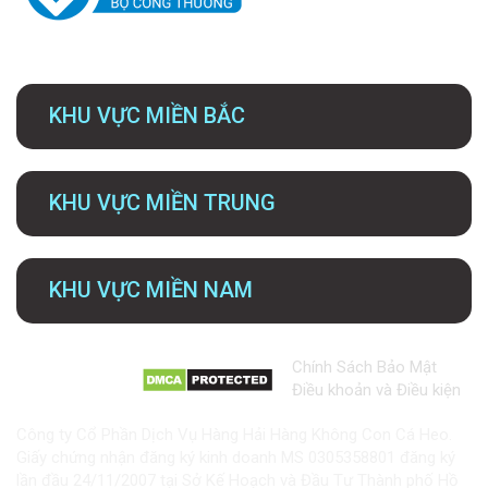
KHU VỰC MIỀN BẮC
KHU VỰC MIỀN TRUNG
KHU VỰC MIỀN NAM
Chính Sách Bảo Mật
Điều khoản và Điều kiện
Công ty Cổ Phần Dịch Vụ Hàng Hải Hàng Không Con Cá Heo.
Giấy chứng nhận đăng ký kinh doanh MS 0305358801 đăng ký
lần đầu 24/11/2007 tại Sở Kế Hoạch và Đầu Tư Thành phố Hồ