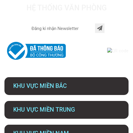
HỆ THỐNG VĂN PHÒNG
KHU VỰC MIỀN BẮC
KHU VỰC MIỀN TRUNG