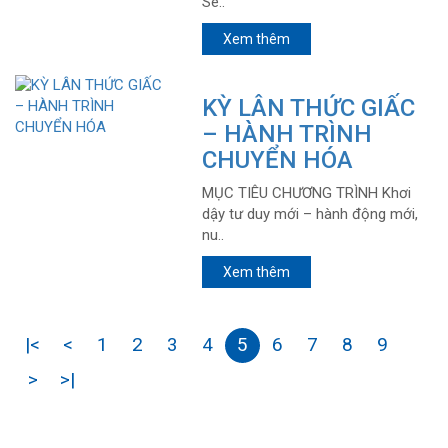
Se..
Xem thêm
KỲ LÂN THỨC GIẤC
– HÀNH TRÌNH
CHUYỂN HÓA
MỤC TIÊU CHƯƠNG TRÌNH Khơi
dậy tư duy mới – hành động mới,
nu..
Xem thêm
|<
<
1
2
3
4
5
6
7
8
9
>
>|