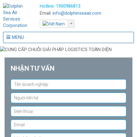
Hotline:
1900986813
Email:
info@dolphinseaair.com
MENU
NHẬN TƯ VẤN