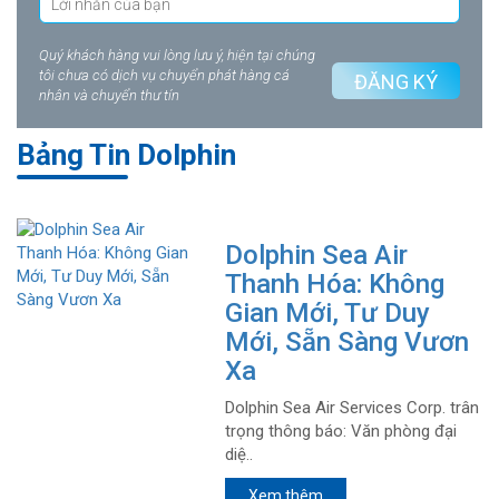
Quý khách hàng vui lòng lưu ý, hiện tại chúng
tôi chưa có dịch vụ chuyển phát hàng cá
ĐĂNG KÝ
nhân và chuyển thư tín
Bảng Tin Dolphin
Dolphin Sea Air
Thanh Hóa: Không
Gian Mới, Tư Duy
Mới, Sẵn Sàng Vươn
Xa
Dolphin Sea Air Services Corp. trân
trọng thông báo: Văn phòng đại
diệ..
Xem thêm